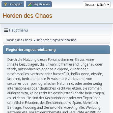
Einloggen
Registrieren
Horden des Chaos
Hauptmenü
Horden des Chaos
Registrierungsvereinbarung
►
Registrierungsvereinbarung
Durch die Nutzung dieses Forums stimmen Sie zu, keine
Inhalte beizutragen, die unwahr, diffamierend, ungenau oder
falsch, missbräuchlich oder beleidigend, vulgär oder
geschmacklos, verhasst oder hasserfüllt, belästigend, obszön,
lästernd, bedrohend, die Privatsphäre verletzend, von
sexueller oder pornografischer Natur sind, oder anderweitig
internationales oder deutsches Recht verletzen. Sie stimmen
außerdem zu, keine rechtlich geschützten Inhalte beizutragen,
es sei denn, Sie sind der Rechteinhaber oder verfügen über
schriftliche Erlaubnis des Rechteinhabers. Spam, Mehrfach-
Beiträge, Flooding und Denial-of-Service-Angriffe, Werbung,
Kettenbriefe, Pyramidenschemata und versuchte Anstiftung