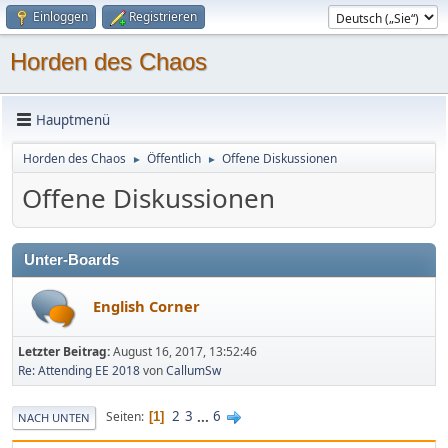
Einloggen
Registrieren
Horden des Chaos
Hauptmenü
Horden des Chaos
Öffentlich
Offene Diskussionen
►
►
Offene Diskussionen
Unter-Boards
English Corner
Letzter Beitrag:
August 16, 2017, 13:52:46
Re: Attending EE 2018
von
CallumSw
2
3
...
6
Seiten
1
NACH UNTEN