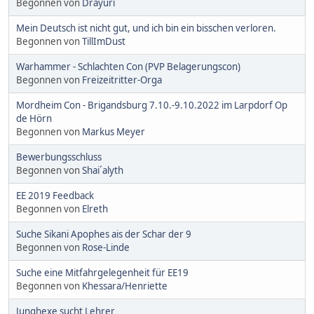
Begonnen von
Drayuri
Mein Deutsch ist nicht gut, und ich bin ein bisschen verloren.
Begonnen von
TillImDust
Warhammer - Schlachten Con (PVP Belagerungscon)
Begonnen von
Freizeitritter-Orga
Mordheim Con - Brigandsburg 7.10.-9.10.2022 im Larpdorf Op
de Hörn
Begonnen von
Markus Meyer
Bewerbungsschluss
Begonnen von
Shai´alyth
EE 2019 Feedback
Begonnen von
Elreth
Suche Sikani Apophes ais der Schar der 9
Begonnen von
Rose-Linde
Suche eine Mitfahrgelegenheit für EE19
Begonnen von
Khessara/Henriette
Junghexe sucht Lehrer