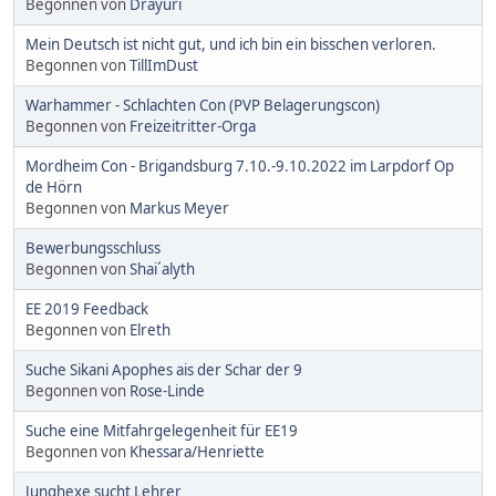
Begonnen von
Drayuri
Mein Deutsch ist nicht gut, und ich bin ein bisschen verloren.
Begonnen von
TillImDust
Warhammer - Schlachten Con (PVP Belagerungscon)
Begonnen von
Freizeitritter-Orga
Mordheim Con - Brigandsburg 7.10.-9.10.2022 im Larpdorf Op
de Hörn
Begonnen von
Markus Meyer
Bewerbungsschluss
Begonnen von
Shai´alyth
EE 2019 Feedback
Begonnen von
Elreth
Suche Sikani Apophes ais der Schar der 9
Begonnen von
Rose-Linde
Suche eine Mitfahrgelegenheit für EE19
Begonnen von
Khessara/Henriette
Junghexe sucht Lehrer