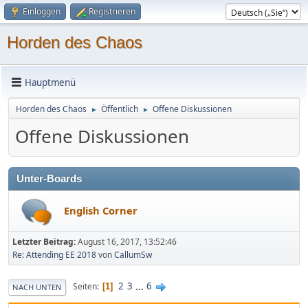
Einloggen
Registrieren
Horden des Chaos
Hauptmenü
Horden des Chaos
Öffentlich
Offene Diskussionen
►
►
Offene Diskussionen
Unter-Boards
English Corner
Letzter Beitrag:
August 16, 2017, 13:52:46
Re: Attending EE 2018
von
CallumSw
2
3
...
6
Seiten
1
NACH UNTEN