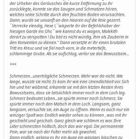
der Urheber des Geräusches die kurze Entfernung zu ihr
zurücklegte, konnte sie das Saugen und Schmatzen hören,
welches seine Schritte durch den feuchten Boden verursachten.
Dann, wurde sie unsanft an den Haaren auf die Knie gezerrt.
``Verrecke elendig, Hexe !,``wisperte ihr der Befehlshaber der
hiesigen Garde ins Ohr,`` wie kannst du es wagen, Malekith
derart zu verspotten ! Du bist es nicht würdig, ihm als Zauberin in
den Konventen zu dienen.'' Dann versetzte er ihr einen brutalen
Tritt ins Kreuz und sie fiel nach vorn, in die metertiefe,
schlammige Grube. Als sie aufschlug, verlor sie das Bewusstsein...
***
Schmerzen...unerträgliche Schmerzen. Mehr war da nicht. Wie
lange, wusste sie nicht. Es kam ihr wie eine Unendlichkeit vor. Sich
hin und her wälzend, erkannte sie mit den letzten Resten ihres
Bewusstseins, dass sie tatsächlich immer noch in dem Loch lag.
Schmerz bedeutet Leben...sie spürte immer noch Schmerz. Sie
spürte immer noch den Matsch in dem Loch. Langsam, ganz
langsam, versuchte sie, ein Auge zu öffnen. Wenn es auch nur ein
winziger Spalt war. Endlich wieder sehen zu können , was mit ihr
geschieht und geschah. Ganz gleich wie schlimm es war. Ihre
Lider schmerzten höllisch, doch das war egal. Die permanente
Pein, war sie nach der Folter mehr als gewohnt.
Dann endlich, gelang es ihr, ein Auge ein winziges bisschen zu