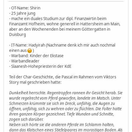
- OT-Name: Shirin
- 25 Jahre jung
- mache ein duales Studium zur dipl. Finanzwirtin beim
Finanzamt Hofheim, wohne generell in Hattersheim am Main,
aber an den Wochenenden bei meinem Göttergatten in
Duisburg
- IT-Name: Hadyirah (Nachname denk ich mir auch nochmal
einen aus
)
- Warband: Kinder der Ekstase
- Warbandleader
- Slaanesh-Hohepriesterin der KdE
Teil der Char-Geschichte, die Pascal im Rahmen vom Viktors
Story mal geschrieben hatte:
Dunkelheit herrschte. Regentropfen rannen ihr Gesicht herab. Sie
wurde regelrecht vom Pferd geworfen, landete im Matsch. Unter
Schmerzen krümmte sie sich im Dreck, unfähig, die Augen zu
öffnen, unfähig, sich zu wehren oder zu flüchten. Die Folter hatte
ihren ganzen Körper gezeichnet. Tiefe Wunden und Schnitte,
zogen sich darüber.
Neben sich hörte sie die anderen Pferde im Schlamm halten,
dann das Klatschen eines Stiefelpaares im morastigen Boden. Als