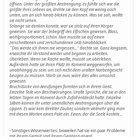
öffnen. Unter der größten Anstrengung, es fühlte sich wie die
größte ihres Lebens an, drehte sie den Kopf ein wenig nach
unten, um an sich hinab blicken zu können. Was sie sah, wollte
sie nicht sehen.
Solange sie denken konnte, war sie stolz auf ihren Körper
gewesen. Sie war der Inbegriff des Elfischen gewesen. Blass,
wohlproportioniert, schön. Nun musste sie auf einen
zerschnittenen und zerschundenen Leib hinabblicken.
``Das werde ich ihnen nie vergessen...'' dachte sie. Ganz langsam,
erwachte ihr Verstand wieder und begann zu arbeiten.
Überleben. Wenn sie Rache wollte, musste sie überleben.
Außerdem hatte sie ihren Platz im Konvent weggeworfen, um
unabhängig zu sein, um sich nicht dem uralten Narbengesicht
beugen zu müssen. Starb sie nun, wäre dies alles umsonst
gewesen.
Bruchstücke von Anrufungen formten sich in ihrem Geist.
Einzelne Teile von Beschwörungen. Uralte Sprüche, die sie in den
letzten Tagen im Konvent durch Zufall entdeckt hatte. Einzelne
Silben kamen ihr unter unendlichen Anstrengungen über die
Lippen. Es war kein direkter Zauber, sondern vielmehr ging man
mit diesen Worten einen Pakt ein. Einen, der die Seele kostete...
- Sonstiges Wissenwertes: bisweilen hat sie ein paar Probleme
mit ihrem Gemüt und ihrem Geisteszustand