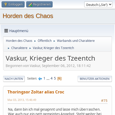
Einloggen
Registrieren
Horden des Chaos
Hauptmenü
Horden des Chaos
Öffentlich
Warbands und Charaktere
►
►
Charaktere
Vaskur, Krieger des Tzeentch
►
►
Vaskur, Krieger des Tzeentch
Begonnen von Vaskur, September 06, 2012, 18:11:42
1
...
4
5
Seiten
6
NACH UNTEN
BENUTZER-AKTIONEN
Thoringsor Zoltar alias Croc
Mai 03, 2013, 15:46:49
#75
Na, dann bin ich mal gesapnnt und lasse mich überraschen.
War auch nur ein nett gemeintes Angebot. Steht weiter bei