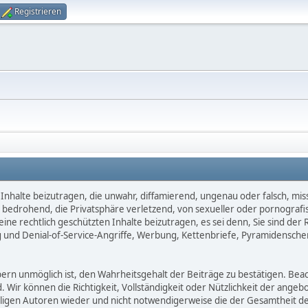
Registrieren
Inhalte beizutragen, die unwahr, diffamierend, ungenau oder falsch, mis
d, bedrohend, die Privatsphäre verletzend, von sexueller oder pornografi
ne rechtlich geschützten Inhalte beizutragen, es sei denn, Sie sind der 
 und Denial-of-Service-Angriffe, Werbung, Kettenbriefe, Pyramidensche
 unmöglich ist, den Wahrheitsgehalt der Beiträge zu bestätigen. Beachte
d. Wir können die Richtigkeit, Vollständigkeit oder Nützlichkeit der ange
eiligen Autoren wieder und nicht notwendigerweise die der Gesamtheit d