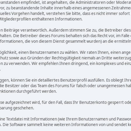
zu beanstanden empfindet, ist angehalten, die Administratoren oder Mod
or, zu beanstandende Inhalte innerhalb eines angemessenen Zeitrahmens 
uelles Vorgehen handelt, verstehen Sie bitte, dass es nicht immer sofort 
Mitgliederprofilen enthaltenen Informationen.
benen Beiträge verantwortlich. Außerdem stimmen Sie zu, die Betreiber 
halten. Die Betreiber dieses Forums behalten sich das Recht vor, im Falle
nformationen, die von diesem Dienst gesammelt wurden) an die ermitt
öglichkeit, einen Benutzernamen zu wählen. Wir raten Ihnen, einen an
hutz sowie aus Gründen der Rechtsgültigkeit niemals an Dritte weiterz
 zu verwenden. Wir empfehlen Ihnen dringend, ein komplexes und einzi
.
ggen, können Sie ein detailliertes Benutzerprofil ausfüllen. Es obliegt
 die Besitzer oder das Team des Forums für falsch oder unangemessen h
nktionen durchgeführt werden.
sse aufgezeichnet wird, für den Fall, dass Ihr Benutzerkonto gesperrt o
inbarung geschehen.
eine Textdatei mit Informationen (wie Ihrem Benutzernamen und Passwort
gen. Die Software sammelt keine weiteren Informationen von und sendet