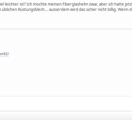
viel leichter ist? Ich mochte meinen Fiberglashelm zwar, aber ich hatte jet
 üblichen Rüstungsblech... ausserdem wird das sicher nicht billig. Wenn di
tor82/
e