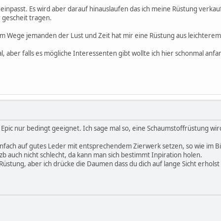
 reinpasst. Es wird aber darauf hinauslaufen das ich meine Rüstung verkau
 gescheit tragen.
em Wege jemanden der Lust und Zeit hat mir eine Rüstung aus leichtere
al, aber falls es mögliche Interessenten gibt wollte ich hier schonmal anf
as Epic nur bedingt geeignet. Ich sage mal so, eine Schaumstoffrüstung wi
infach auf gutes Leder mit entsprechendem Zierwerk setzen, so wie im Bi
zb auch nicht schlecht, da kann man sich bestimmt Inpiration holen.
 Rüstung, aber ich drücke die Daumen dass du dich auf lange Sicht erholst