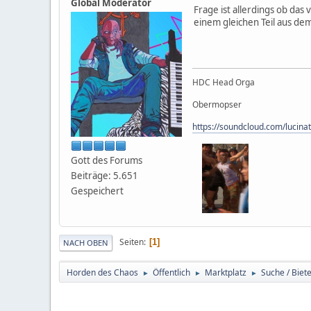
Global Moderator
Frage ist allerdings ob das 
einem gleichen Teil aus dem
HDC Head Orga
Obermopser
https://soundcloud.com/lucina
Gott des Forums
Beiträge: 5.651
Gespeichert
Seiten
1
NACH OBEN
Horden des Chaos
Öffentlich
Marktplatz
Suche / Biet
►
►
►