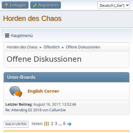
Einloggen
Registrieren
Horden des Chaos
Hauptmenü
Horden des Chaos
Öffentlich
Offene Diskussionen
►
►
Offene Diskussionen
Unter-Boards
English Corner
Letzter Beitrag:
August 16, 2017, 13:52:46
Re: Attending EE 2018
von
CallumSw
2
3
...
6
Seiten
1
NACH UNTEN