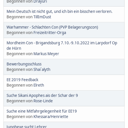
Begonnen von
Drayuri
Mein Deutsch ist nicht gut, und ich bin ein bisschen verloren.
Begonnen von
TillImDust
Warhammer - Schlachten Con (PVP Belagerungscon)
Begonnen von
Freizeitritter-Orga
Mordheim Con - Brigandsburg 7.10.-9.10.2022 im Larpdorf Op
de Hörn
Begonnen von
Markus Meyer
Bewerbungsschluss
Begonnen von
Shai´alyth
EE 2019 Feedback
Begonnen von
Elreth
Suche Sikani Apophes ais der Schar der 9
Begonnen von
Rose-Linde
Suche eine Mitfahrgelegenheit für EE19
Begonnen von
Khessara/Henriette
Junghexe sucht Lehrer