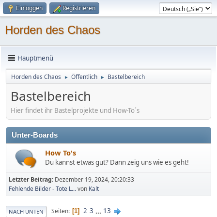
Einloggen
Registrieren
Horden des Chaos
Hauptmenü
Horden des Chaos
Öffentlich
Bastelbereich
►
►
Bastelbereich
Hier findet ihr Bastelprojekte und How-To´s
Unter-Boards
How To's
Du kannst etwas gut? Dann zeig uns wie es geht!
Letzter Beitrag:
Dezember 19, 2024, 20:20:33
Fehlende Bilder - Tote L...
von
Kalt
2
3
...
13
Seiten
1
NACH UNTEN