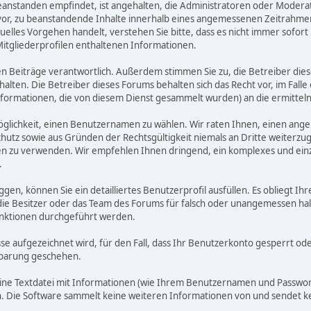
zu beanstanden empfindet, ist angehalten, die Administratoren oder Mod
or, zu beanstandende Inhalte innerhalb eines angemessenen Zeitrahmens 
uelles Vorgehen handelt, verstehen Sie bitte, dass es nicht immer sofort 
Mitgliederprofilen enthaltenen Informationen.
benen Beiträge verantwortlich. Außerdem stimmen Sie zu, die Betreiber 
halten. Die Betreiber dieses Forums behalten sich das Recht vor, im Falle
nformationen, die von diesem Dienst gesammelt wurden) an die ermitt
öglichkeit, einen Benutzernamen zu wählen. Wir raten Ihnen, einen an
hutz sowie aus Gründen der Rechtsgültigkeit niemals an Dritte weiterz
 zu verwenden. Wir empfehlen Ihnen dringend, ein komplexes und einzi
.
ggen, können Sie ein detailliertes Benutzerprofil ausfüllen. Es obliegt
 die Besitzer oder das Team des Forums für falsch oder unangemessen h
nktionen durchgeführt werden.
sse aufgezeichnet wird, für den Fall, dass Ihr Benutzerkonto gesperrt o
inbarung geschehen.
eine Textdatei mit Informationen (wie Ihrem Benutzernamen und Passwort
gen. Die Software sammelt keine weiteren Informationen von und sendet