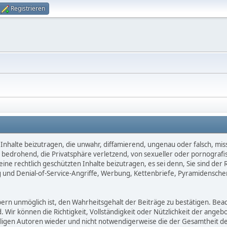
Registrieren
Inhalte beizutragen, die unwahr, diffamierend, ungenau oder falsch, mis
d, bedrohend, die Privatsphäre verletzend, von sexueller oder pornografi
ne rechtlich geschützten Inhalte beizutragen, es sei denn, Sie sind der 
 und Denial-of-Service-Angriffe, Werbung, Kettenbriefe, Pyramidensche
 unmöglich ist, den Wahrheitsgehalt der Beiträge zu bestätigen. Beachte
d. Wir können die Richtigkeit, Vollständigkeit oder Nützlichkeit der ange
eiligen Autoren wieder und nicht notwendigerweise die der Gesamtheit d