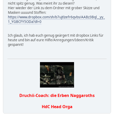
nicht spitz genug. Was meint ihr zu diesen?
Hier wieder der Link zu dem Ordner mit grober Skizze und
Masken uuuund Stoffen:
https://www.dropbox.com/sh/b7ujtlzefr6qvbs/AABz3Bql__yy_
1_YGBCFY5ODa?dl=0
Ich glaub, ich hab euch genug geärgert mit dropbox Links für
heute und bin auf eure Hilfe/Anregungen/Ideen/Kritik
gespannt!
Druchii-Coach: die Erben Naggaroths
HdC Head Orga