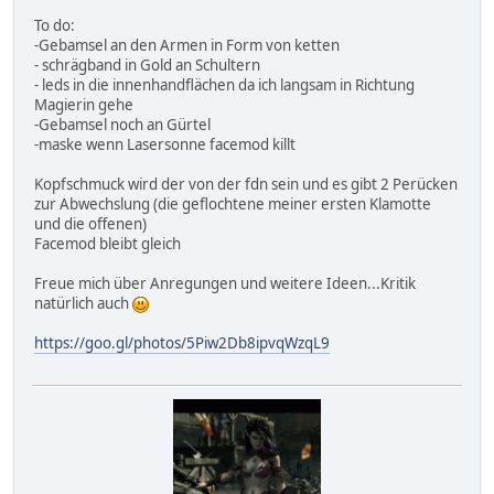
To do:
-Gebamsel an den Armen in Form von ketten
- schrägband in Gold an Schultern
- leds in die innenhandflächen da ich langsam in Richtung
Magierin gehe
-Gebamsel noch an Gürtel
-maske wenn Lasersonne facemod killt
Kopfschmuck wird der von der fdn sein und es gibt 2 Perücken
zur Abwechslung (die geflochtene meiner ersten Klamotte
und die offenen)
Facemod bleibt gleich
Freue mich über Anregungen und weitere Ideen...Kritik
natürlich auch
https://goo.gl/photos/5Piw2Db8ipvqWzqL9