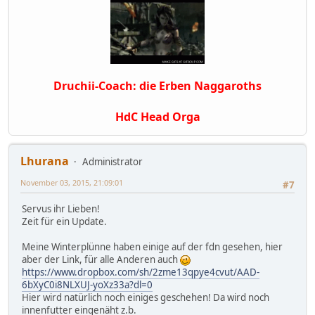
Druchii-Coach: die Erben Naggaroths
HdC Head Orga
Lhurana
Administrator
November 03, 2015, 21:09:01
#7
Servus ihr Lieben!
Zeit für ein Update.
Meine Winterplünne haben einige auf der fdn gesehen, hier
aber der Link, für alle Anderen auch
https://www.dropbox.com/sh/2zme13qpye4cvut/AAD-
6bXyC0i8NLXUJ-yoXz33a?dl=0
Hier wird natürlich noch einiges geschehen! Da wird noch
innenfutter eingenäht z.b.