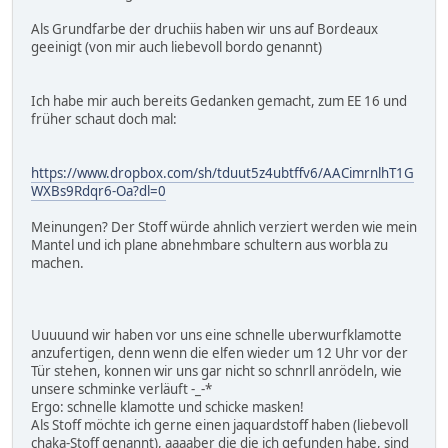
Als Grundfarbe der druchiis haben wir uns auf Bordeaux
geeinigt (von mir auch liebevoll bordo genannt)
Ich habe mir auch bereits Gedanken gemacht, zum EE 16 und
früher schaut doch mal:
https://www.dropbox.com/sh/tduut5z4ubtffv6/AACimrnlhT1G
WXBs9Rdqr6-Oa?dl=0
Meinungen? Der Stoff würde ahnlich verziert werden wie mein
Mantel und ich plane abnehmbare schultern aus worbla zu
machen.
Uuuuund wir haben vor uns eine schnelle uberwurfklamotte
anzufertigen, denn wenn die elfen wieder um 12 Uhr vor der
Tür stehen, konnen wir uns gar nicht so schnrll anrödeln, wie
unsere schminke verläuft -_-*
Ergo: schnelle klamotte und schicke masken!
Als Stoff möchte ich gerne einen jaquardstoff haben (liebevoll
chaka-Stoff genannt), aaaaber die die ich gefunden habe, sind