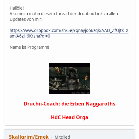
Hallöle!
Also noch mal in diesem thread der dropbox Link zu allen
Updates von mir:
https://www.dropbox.com/sh/5ej9qnayjoo6zqk/AAD_ZfUjtkTX
amlA6zH6Krzna?dl=0
Name ist Programm!
Druchii-Coach: die Erben Naggaroths
HdC Head Orga
Skallgrim/Emek
Mitglied