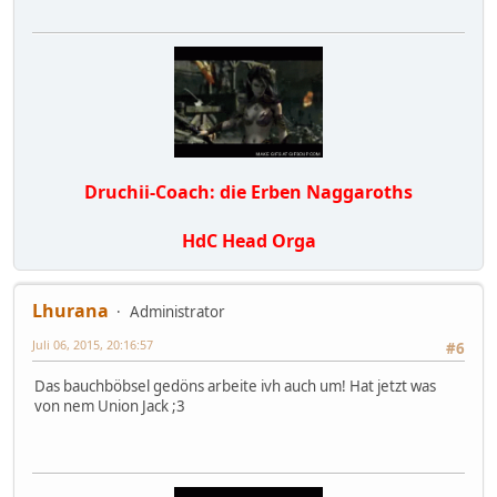
Druchii-Coach: die Erben Naggaroths
HdC Head Orga
Lhurana
Administrator
Juli 06, 2015, 20:16:57
#6
Das bauchböbsel gedöns arbeite ivh auch um! Hat jetzt was
von nem Union Jack ;3