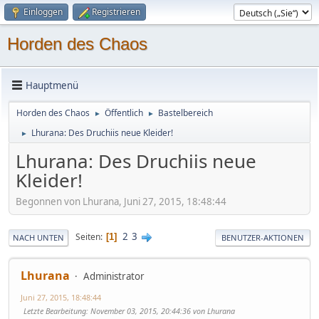
Einloggen
Registrieren
Horden des Chaos
Hauptmenü
Horden des Chaos
Öffentlich
Bastelbereich
►
►
Lhurana: Des Druchiis neue Kleider!
►
Lhurana: Des Druchiis neue
Kleider!
Begonnen von Lhurana, Juni 27, 2015, 18:48:44
2
3
Seiten
1
NACH UNTEN
BENUTZER-AKTIONEN
Lhurana
Administrator
Juni 27, 2015, 18:48:44
Letzte Bearbeitung
: November 03, 2015, 20:44:36 von Lhurana