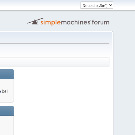
o
bei