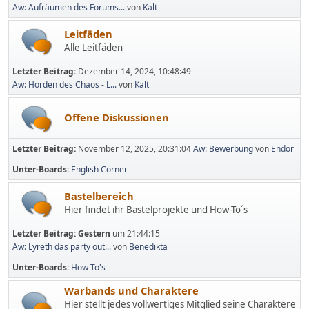
Aw: Aufräumen des Forums...
von
Kalt
Leitfäden
Alle Leitfäden
Letzter Beitrag:
Dezember 14, 2024, 10:48:49
Aw: Horden des Chaos - L...
von
Kalt
Offene Diskussionen
Letzter Beitrag:
November 12, 2025, 20:31:04
Aw: Bewerbung
von
Endor
Unter-Boards
English Corner
Bastelbereich
Hier findet ihr Bastelprojekte und How-To´s
Letzter Beitrag:
Gestern
um 21:44:15
Aw: Lyreth das party out...
von
Benedikta
Unter-Boards
How To's
Warbands und Charaktere
Hier stellt jedes vollwertiges Mitglied seine Charaktere