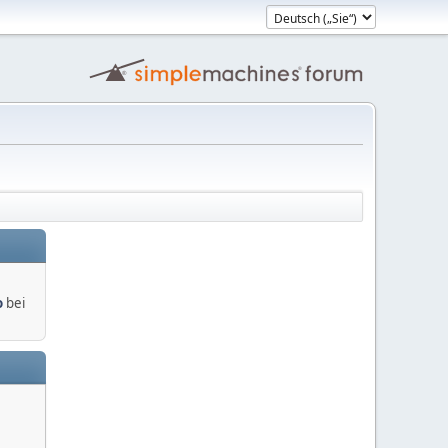
o
bei