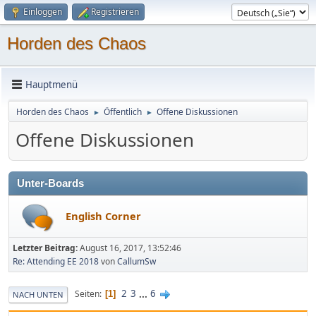
Einloggen
Registrieren
Horden des Chaos
Hauptmenü
Horden des Chaos
Öffentlich
Offene Diskussionen
►
►
Offene Diskussionen
Unter-Boards
English Corner
Letzter Beitrag:
August 16, 2017, 13:52:46
Re: Attending EE 2018
von
CallumSw
2
3
...
6
Seiten
1
NACH UNTEN