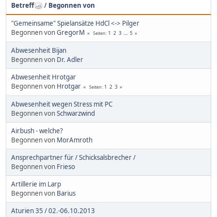
Betreff
/
Begonnen von
"Gemeinsame" Spielansätze HdCl <-> Pilger
Begonnen von
GregorM
1
2
3
...
5
Seiten
Abwesenheit Bijan
Begonnen von
Dr. Adler
Abwesenheit Hrotgar
Begonnen von
Hrotgar
1
2
3
Seiten
Abwesenheit wegen Stress mit PC
Begonnen von
Schwarzwind
Airbush - welche?
Begonnen von
MorAmroth
Ansprechpartner für / Schicksalsbrecher /
Begonnen von
Frieso
Artillerie im Larp
Begonnen von
Barius
Aturien 35 / 02.-06.10.2013