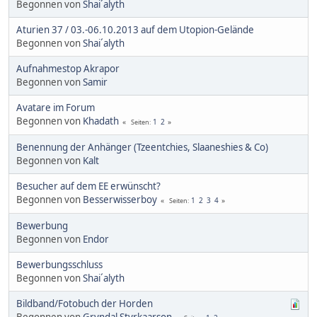
Begonnen von
Shai´alyth
Aturien 37 / 03.-06.10.2013 auf dem Utopion-Gelände
Begonnen von
Shai´alyth
Aufnahmestop Akrapor
Begonnen von
Samir
Avatare im Forum
Begonnen von
Khadath
1
2
Seiten
Benennung der Anhänger (Tzeentchies, Slaaneshies & Co)
Begonnen von
Kalt
Besucher auf dem EE erwünscht?
Begonnen von
Besserwisserboy
1
2
3
4
Seiten
Bewerbung
Begonnen von
Endor
Bewerbungsschluss
Begonnen von
Shai´alyth
Bildband/Fotobuch der Horden
Begonnen von
Gryndal Styrkaarson