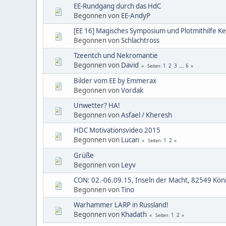
EE-Rundgang durch das HdC
Begonnen von
EE-AndyP
[EE 16] Magisches Symposium und Plotmithilfe K
Begonnen von
Schlachtross
Tzeentch und Nekromantie
Begonnen von
David
1
2
3
...
6
Seiten
Bilder vom EE by Emmerax
Begonnen von
Vordak
Unwetter? HA!
Begonnen von
Asfael / Kheresh
HDC Motivationsvideo 2015
Begonnen von
Lucan
1
2
Seiten
Grüße
Begonnen von
Leyv
CON: 02.-06.09.15, Inseln der Macht, 82549 Kön
Begonnen von
Tino
Warhammer LARP in Russland!
Begonnen von
Khadath
1
2
Seiten