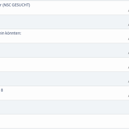
r (NSC GESUCHT)
sein könnten:
18