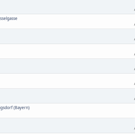
esselgasse
igsdorf (Bayern)