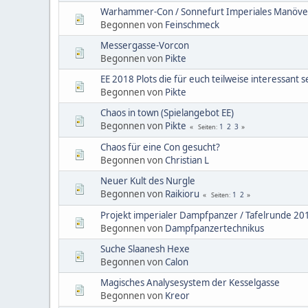
Warhammer-Con / Sonnefurt Imperiales Manöve
Begonnen von
Feinschmeck
Messergasse-Vorcon
Begonnen von
Pikte
EE 2018 Plots die für euch teilweise interessant 
Begonnen von
Pikte
Chaos in town (Spielangebot EE)
Begonnen von
Pikte
1
2
3
Seiten
Chaos für eine Con gesucht?
Begonnen von
Christian L
Neuer Kult des Nurgle
Begonnen von
Raikioru
1
2
Seiten
Projekt imperialer Dampfpanzer / Tafelrunde 20
Begonnen von
Dampfpanzertechnikus
Suche Slaanesh Hexe
Begonnen von
Calon
Magisches Analysesystem der Kesselgasse
Begonnen von
Kreor