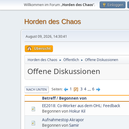
Willkommen im Forum „
Horden des Chaos
“.
Einloggen
Horden des Chaos
August 09, 2026, 14:30:41
Übersicht
Horden des Chaos
Öffentlich
Offene Diskussionen
►
►
Offene Diskussionen
1
3
4
...
6
Seiten
2
NACH UNTEN
Betreff
/
Begonnen von
EE2018: Co-Worker aus dem OHL: Feedback
Begonnen von
Hokur Kil
Aufnahmestop Akrapor
Begonnen von
Samir