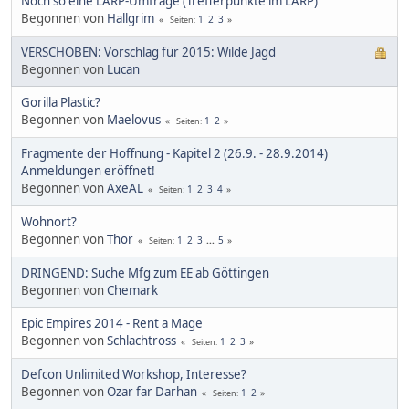
Noch so eine LARP-Umfrage (Trefferpunkte im LARP)
Begonnen von
Hallgrim
1
2
3
Seiten
VERSCHOBEN: Vorschlag für 2015: Wilde Jagd
Begonnen von
Lucan
Gorilla Plastic?
Begonnen von
Maelovus
1
2
Seiten
Fragmente der Hoffnung - Kapitel 2 (26.9. - 28.9.2014)
Anmeldungen eröffnet!
Begonnen von
AxeAL
1
2
3
4
Seiten
Wohnort?
Begonnen von
Thor
1
2
3
...
5
Seiten
DRINGEND: Suche Mfg zum EE ab Göttingen
Begonnen von
Chemark
Epic Empires 2014 - Rent a Mage
Begonnen von
Schlachtross
1
2
3
Seiten
Defcon Unlimited Workshop, Interesse?
Begonnen von
Ozar far Darhan
1
2
Seiten