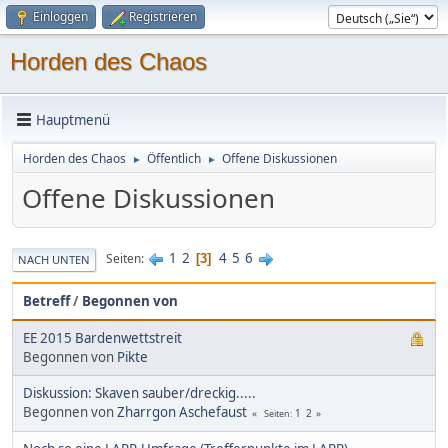
Einloggen
Registrieren
Horden des Chaos
Hauptmenü
Horden des Chaos
Öffentlich
Offene Diskussionen
►
►
Offene Diskussionen
1
2
4
5
6
Seiten
3
NACH UNTEN
Betreff
/
Begonnen von
EE 2015 Bardenwettstreit
Begonnen von
Pikte
Diskussion: Skaven sauber/dreckig.....
Begonnen von
Zharrgon Aschefaust
1
2
Seiten