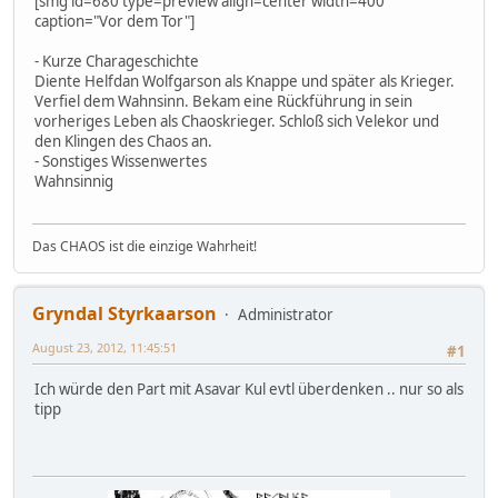
[smg id=680 type=preview align=center width=400
caption="Vor dem Tor"]
- Kurze Charageschichte
Diente Helfdan Wolfgarson als Knappe und später als Krieger.
Verfiel dem Wahnsinn. Bekam eine Rückführung in sein
vorheriges Leben als Chaoskrieger. Schloß sich Velekor und
den Klingen des Chaos an.
- Sonstiges Wissenwertes
Wahnsinnig
Das CHAOS ist die einzige Wahrheit!
Gryndal Styrkaarson
Administrator
August 23, 2012, 11:45:51
#1
Ich würde den Part mit Asavar Kul evtl überdenken .. nur so als
tipp