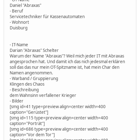
Daniel "Abraxas"
- Beruf
Servicetechniker für Kassenautomaten
- Wohnort
Duisburg
- IT-Name
Darian "Abraxas" Schelter
Warum der Name "Abraxas"? Weil mich jeder IT mit Abraxas
angesprochen hat. Und damit ich das nich jedesmal erklären
soll das das nur mein OT-Spitzname ist, hat mein Char den
Namen angenommen.
- Warband / Gruppierung
Klingen des Chaos
- Beschreibung
dem Wahnsinn verfallener Krieger
- Bilder
[smg id=41 type=preview align=center width=400
caption="Gerüstet"]
[smg id=115 type=preview align=center width=400
caption="Porträt"]
[smg id=686 type=preview align=center width=400
caption="Vor dem Tor"]