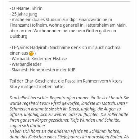
- OT-Name: Shirin
- 25 Jahre jung
- mache ein duales Studium zur dipl. Finanzwirtin beim
Finanzamt Hofheim, wohne generell in Hattersheim am Main,
aber an den Wochenenden bei meinem Göttergatten in
Duisburg
- IT-Name: Hadyirah (Nachname denk ich mir auch nochmal
einen aus
)
- Warband: Kinder der Ekstase
- Warbandleader
- Slaanesh-Hohepriesterin der KdE
Teil der Char-Geschichte, die Pascal im Rahmen vom Viktors
Story mal geschrieben hatte:
Dunkelheit herrschte. Regentropfen rannen ihr Gesicht herab. Sie
wurde regelrecht vom Pferd geworfen, landete im Matsch. Unter
Schmerzen krümmte sie sich im Dreck, unfähig, die Augen zu
öffnen, unfähig, sich zu wehren oder zu flüchten. Die Folter hatte
ihren ganzen Körper gezeichnet. Tiefe Wunden und Schnitte,
zogen sich darüber.
Neben sich hörte sie die anderen Pferde im Schlamm halten,
dann das Klatschen eines Stiefelpaares im morastigen Boden. Als