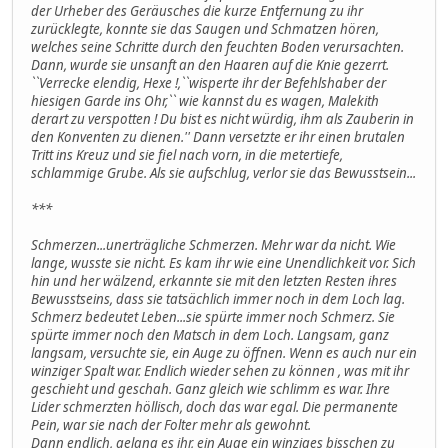
der Urheber des Geräusches die kurze Entfernung zu ihr
zurücklegte, konnte sie das Saugen und Schmatzen hören,
welches seine Schritte durch den feuchten Boden verursachten.
Dann, wurde sie unsanft an den Haaren auf die Knie gezerrt.
``Verrecke elendig, Hexe !,``wisperte ihr der Befehlshaber der
hiesigen Garde ins Ohr,`` wie kannst du es wagen, Malekith
derart zu verspotten ! Du bist es nicht würdig, ihm als Zauberin in
den Konventen zu dienen.'' Dann versetzte er ihr einen brutalen
Tritt ins Kreuz und sie fiel nach vorn, in die metertiefe,
schlammige Grube. Als sie aufschlug, verlor sie das Bewusstsein...
***
Schmerzen...unerträgliche Schmerzen. Mehr war da nicht. Wie
lange, wusste sie nicht. Es kam ihr wie eine Unendlichkeit vor. Sich
hin und her wälzend, erkannte sie mit den letzten Resten ihres
Bewusstseins, dass sie tatsächlich immer noch in dem Loch lag.
Schmerz bedeutet Leben...sie spürte immer noch Schmerz. Sie
spürte immer noch den Matsch in dem Loch. Langsam, ganz
langsam, versuchte sie, ein Auge zu öffnen. Wenn es auch nur ein
winziger Spalt war. Endlich wieder sehen zu können , was mit ihr
geschieht und geschah. Ganz gleich wie schlimm es war. Ihre
Lider schmerzten höllisch, doch das war egal. Die permanente
Pein, war sie nach der Folter mehr als gewohnt.
Dann endlich, gelang es ihr, ein Auge ein winziges bisschen zu