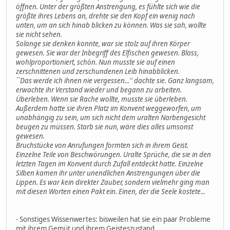
öffnen. Unter der größten Anstrengung, es fühlte sich wie die
größte ihres Lebens an, drehte sie den Kopf ein wenig nach
unten, um an sich hinab blicken zu können. Was sie sah, wollte
sie nicht sehen.
Solange sie denken konnte, war sie stolz auf ihren Körper
gewesen. Sie war der Inbegriff des Elfischen gewesen. Blass,
wohlproportioniert, schön. Nun musste sie auf einen
zerschnittenen und zerschundenen Leib hinabblicken.
``Das werde ich ihnen nie vergessen...'' dachte sie. Ganz langsam,
erwachte ihr Verstand wieder und begann zu arbeiten.
Überleben. Wenn sie Rache wollte, musste sie überleben.
Außerdem hatte sie ihren Platz im Konvent weggeworfen, um
unabhängig zu sein, um sich nicht dem uralten Narbengesicht
beugen zu müssen. Starb sie nun, wäre dies alles umsonst
gewesen.
Bruchstücke von Anrufungen formten sich in ihrem Geist.
Einzelne Teile von Beschwörungen. Uralte Sprüche, die sie in den
letzten Tagen im Konvent durch Zufall entdeckt hatte. Einzelne
Silben kamen ihr unter unendlichen Anstrengungen über die
Lippen. Es war kein direkter Zauber, sondern vielmehr ging man
mit diesen Worten einen Pakt ein. Einen, der die Seele kostete...
- Sonstiges Wissenwertes: bisweilen hat sie ein paar Probleme
mit ihrem Gemüt und ihrem Geisteszustand