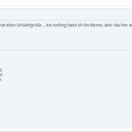
at eben Schädelgröße... Am Anfang hatte ich ihn kleiner, aber das hier 
d,
d;
r,