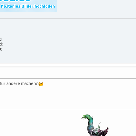
d,
d;
r,
h für andere machen?