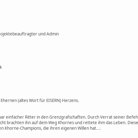
rojektebeauftragter und Admin
k
 Ehernen (altes Wort für EISERN) Herzens.
ar einfacher Ritter in den Grenzgrafschaften. Durch Verrat seiner Befe
t brachten ihn auf dem Weg Khornes und rettete ihm das Leben. Dieser s
en Khorne-Champions, die ihren eigenen Willen hat....