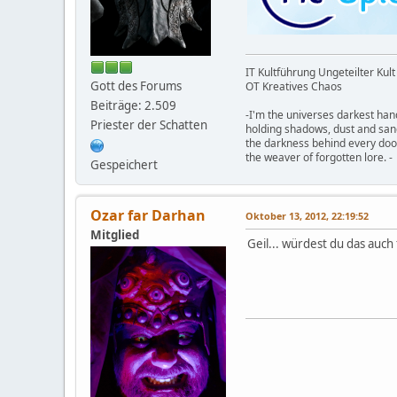
IT Kultführung Ungeteilter Kult
Gott des Forums
OT Kreatives Chaos
Beiträge: 2.509
-I'm the universes darkest han
Priester der Schatten
holding shadows, dust and san
the darkness behind every doo
the weaver of forgotten lore. -
Gespeichert
Ozar far Darhan
Oktober 13, 2012, 22:19:52
Mitglied
Geil... würdest du das auc