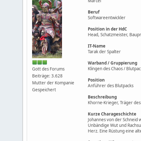
Marcel
Beruf
Softwareentwickler
Position in der HdC
Head, Schatzmeister, Baup
IT-Name
Tarak der Spalter
Warband / Gruppierung
Klingen des Chaos / Blutpac
Gott des Forums
Beiträge: 3.628
Position
Mutter der Kompanie
Anführer des Blutpacks
Gespeichert
Beschreibung
Khorne-Krieger, Träger des
Kurze Charageschichte
Johannes von der Schneid w
Unbändige Wut und Rachsuch
Herz. Eine Rüstung eine alt