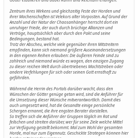
Zentrum ihres Wirkens und gleichzeitig Feste der Horden und
ihrer Machenschaften ist Velekors alter Vorposten. Auf Grund der
Anzahl und der Natur der Chaosanhänger herrscht dort ein
unruhiger Friede, der auch durch brüchige Allianzen und
Verträge, hauptsächlich aber durch den Pakt und seine
Bedingungen, bestand hat.
Trotz der Abscheu, welche viele gegenüber ihren Mitstreitern
empfinden, kann sich niemand größere Auseinandersetzungen
in den eigenen Reihen erlauben: Die äußeren Feinde sind zu
zahlreich und niemand würde es wagen, den einzigen Zugang
zu dieser reichen Welt durch übertriebenes Machtstreben oder
andere Verfehlungen für sich oder seinen Gott ernsthaft zu
gefährden.
Während die Herrin des Portals darüber wacht, dass den
Wünschen der Götter genüge getan wird, sind die Anführer für
die Umsetzung dieser Wünsche mitverantwortlich. Damit dies
auch umgesetzt wird, hat die Gesandte einige persönliche
Schergen ernannt, die ihre engsten Berater darstellen.
So treffen sich die Anführer der Gruppen täglich im Rat und
feilschen und streiten darüber, wer für seine Ziele welche Mittel
zur Verfügung gestellt bekommt. Mal zum Wohl der gesamten
Horde, mal nur zum Eigennutz. Geschickte Strategen können hier