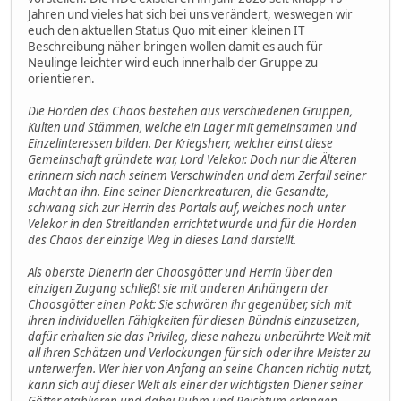
Jahren und vieles hat sich bei uns verändert, weswegen wir
euch den aktuellen Status Quo mit einer kleinen IT
Beschreibung näher bringen wollen damit es auch für
Neulinge leichter wird euch innerhalb der Gruppe zu
orientieren.
Die Horden des Chaos bestehen aus verschiedenen Gruppen,
Kulten und Stämmen, welche ein Lager mit gemeinsamen und
Einzelinteressen bilden. Der Kriegsherr, welcher einst diese
Gemeinschaft gründete war, Lord Velekor. Doch nur die Älteren
erinnern sich nach seinem Verschwinden und dem Zerfall seiner
Macht an ihn. Eine seiner Dienerkreaturen, die Gesandte,
schwang sich zur Herrin des Portals auf, welches noch unter
Velekor in den Streitlanden errichtet wurde und für die Horden
des Chaos der einzige Weg in dieses Land darstellt.
Als oberste Dienerin der Chaosgötter und Herrin über den
einzigen Zugang schließt sie mit anderen Anhängern der
Chaosgötter einen Pakt: Sie schwören ihr gegenüber, sich mit
ihren individuellen Fähigkeiten für diesen Bündnis einzusetzen,
dafür erhalten sie das Privileg, diese nahezu unberührte Welt mit
all ihren Schätzen und Verlockungen für sich oder ihre Meister zu
unterwerfen. Wer hier von Anfang an seine Chancen richtig nutzt,
kann sich auf dieser Welt als einer der wichtigsten Diener seiner
Götter etablieren und dabei Ruhm und Reichtum erlangen.