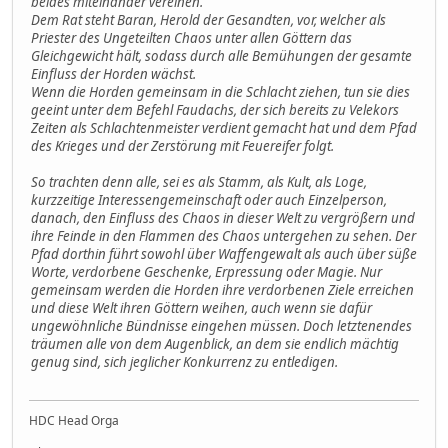
beides miteinander vereinen.
Dem Rat steht Baran, Herold der Gesandten, vor, welcher als
Priester des Ungeteilten Chaos unter allen Göttern das
Gleichgewicht hält, sodass durch alle Bemühungen der gesamte
Einfluss der Horden wächst.
Wenn die Horden gemeinsam in die Schlacht ziehen, tun sie dies
geeint unter dem Befehl Faudachs, der sich bereits zu Velekors
Zeiten als Schlachtenmeister verdient gemacht hat und dem Pfad
des Krieges und der Zerstörung mit Feuereifer folgt.
So trachten denn alle, sei es als Stamm, als Kult, als Loge,
kurzzeitige Interessengemeinschaft oder auch Einzelperson,
danach, den Einfluss des Chaos in dieser Welt zu vergrößern und
ihre Feinde in den Flammen des Chaos untergehen zu sehen. Der
Pfad dorthin führt sowohl über Waffengewalt als auch über süße
Worte, verdorbene Geschenke, Erpressung oder Magie. Nur
gemeinsam werden die Horden ihre verdorbenen Ziele erreichen
und diese Welt ihren Göttern weihen, auch wenn sie dafür
ungewöhnliche Bündnisse eingehen müssen. Doch letztenendes
träumen alle von dem Augenblick, an dem sie endlich mächtig
genug sind, sich jeglicher Konkurrenz zu entledigen.
HDC Head Orga