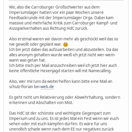
Wir, also die Carroburger Großschwerter aus dem
Imperiumslager hatten vor ein paar Wochen unsere
Feedbackrunde mit der Imperiumslager Orga. Dabei kam
massive und mehrfache Kritik zum Carroburger Kampf- und
Ausspielverhalten aus Richtung HdC zurück.
Also erstmal waren wir davon mehr als geschockt weil das so
nie gewollt oder geplant war.
Ich bin jetzt dabei das aufzuarbeiten und abzustellen. Da das
alles anonym gehalten wurde weiß ich jetzt nicht wer-wem-
wann was getan hat.
Ich bitte mich per Mail anzuschreiben weil ich jetzt hier auch
keine öffentliche Hexenjagd starten will mit Namecalling.
Also, wer mir/uns da weiterhelfen kann bitte eine Mail an
schulz-florian bei
web.de
Es geht nicht um Relativierung oder Abwehrhaltung, sondern
erkennen und Abschalten von Mist.
Das HdC ist der schönste und wichtigste Gegenpart zum
Imperium und zu uns. Es ist jedes Mal ein Fest wenn wir euch
sehen oder mit euch kämpfen dürfen. Es wäre für uns
unendlich schade wenn nach dem EE nur negatives zurück