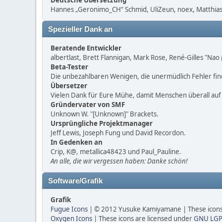
Deutsche Übersetzung
Hannes „Geronimo_CH“ Schmid, UliZeun, noex, Matthias1
Spezieller Dank an
Beratende Entwickler
albertlast, Brett Flannigan, Mark Rose, René-Gilles "Na
Beta-Tester
Die unbezahlbaren Wenigen, die unermüdlich Fehler fi
Übersetzer
Vielen Dank für Eure Mühe, damit Menschen überall au
Gründervater von SMF
Unknown W. "[Unknown]" Brackets.
Ursprüngliche Projektmanager
Jeff Lewis, Joseph Fung und David Recordon.
In Gedenken an
Crip, K@, metallica48423 und Paul_Pauline.
An alle, die wir vergessen haben: Danke schön!
Software/Grafik
Grafik
Fugue Icons
| © 2012 Yusuke Kamiyamane | These icons 
Oxygen Icons
| These icons are licensed under
GNU LGP