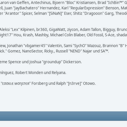
Aaron van Geffen, Antechinus, Bjoern "Bloc" Kristiansen, Brad "IchBin™"
tovell, Juan "JayBachatero" Hernandez, Karl "RegularExpression" Benson, 
er "Arantor" Spicer, Selman "[SiNaN]" Eser, Shitiz "Dragooon" Garg, Theod
Aleksi "Lex" Kilpinen, br360, GigaWatt, ziycon, Adam Tallon, Bigguy, Brun
ight17" Hou, Krash, Mashby, Michael Colin Blaber, Old Fossil, S-Ace, sh
lew, Jonathan "vbgamer45" Valentin, Sami "SychO" Mazouz, Brannon "B" H
Mick." Gomez, NanoSector, Ricky., Russell "NEND" Najar und SA™.
 Graeme Spence und Joshua "groundup" Dickerson.
omínguez, Robert Monden und Relyana.
us "cσσкιє мσηѕтєя" Forsberg und Ralph "[n3rve]" Otowo.