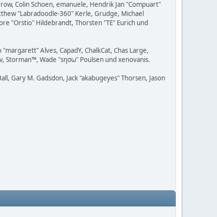
 Grow, Colin Schoen, emanuele, Hendrik Jan "Compuart"
Matthew "Labradoodle-360" Kerle, Grudge, Michael
ore "Orstio" Hildebrandt, Thorsten "TE" Eurich und
o "margarett" Alves, CapadY, ChalkCat, Chas Large,
adav, Storman™, Wade "sησω" Poulsen und xenovanis.
all, Gary M. Gadsdon, Jack "akabugeyes" Thorsen, Jason