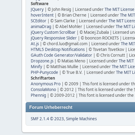
Software
JQuery
| © John Resig | Licensed under
The MIT License
hoverIntent
| © Brian Cherne | Licensed under
The MIT
SCEditor
| © Sam Clarke | Licensed under
The MIT Licen
animaDrag
| © Abel Mohler | Licensed under
The MIT Li
jQuery Custom Scrollbar
| © Maciej Zubala | Licensed u
jQuery Responsive Slider
| © booncon ROCKETS | Licen
At.js
| © chord.luo@gmail.com | Licensed under
The MIT
HTML5 Desktop Notifications
| © Tsvetan Tsvetkov | Li
GAuth Code Generator/Validator
| © Chris Cornutt | L
Dropzone.js
| © Matias Meno | Licensed under
The MIT 
Minify
| © Matthias Mullie | Licensed under
The MIT Lice
PHP-Punycode
| © True B.V. | Licensed under
The MIT L
Schriftarten
Anonymous Pro
| © 2009 | This font is licensed under t
ConsolaMono
| © 2012 | This font is licensed under the
Phennig
| © 2009-2012 | This font is licensed under the
Forum Urheberrecht
SMF 2.1.4 © 2023
,
Simple Machines