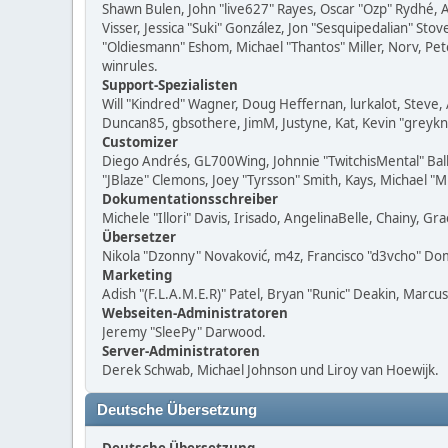
Shawn Bulen, John "live627" Rayes, Oscar "Ozp" Rydhé, 
Visser, Jessica "Suki" González, Jon "Sesquipedalian" S
"Oldiesmann" Eshom, Michael "Thantos" Miller, Norv, Pet
winrules.
Support-Spezialisten
Will "Kindred" Wagner, Doug Heffernan, lurkalot, Steve, 
Duncan85, gbsothere, JimM, Justyne, Kat, Kevin "greykn
Customizer
Diego Andrés, GL700Wing, Johnnie "TwitchisMental" Bal
"JBlaze" Clemons, Joey "Tyrsson" Smith, Kays, Michael "
Dokumentationsschreiber
Michele "Illori" Davis, Irisado, AngelinaBelle, Chainy,
Übersetzer
Nikola "Dzonny" Novaković, m4z, Francisco "d3vcho" D
Marketing
Adish "(F.L.A.M.E.R)" Patel, Bryan "Runic" Deakin, Marc
Webseiten-Administratoren
Jeremy "SleePy" Darwood.
Server-Administratoren
Derek Schwab, Michael Johnson und Liroy van Hoewijk.
Deutsche Übersetzung