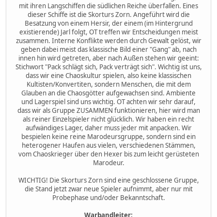
mit ihren Langschiffen die südlichen Reiche überfallen. Eines
dieser Schiffe ist die Skorturs Zorn. Angeführt wird die
Besatzung von einem Hersir, der einem (im Hintergrund
existierende) Jarl folgt, OT treffen wir Entscheidungen meist
zusammen. Interne Konflikte werden durch Gewalt gelöst, wir
geben dabei meist das klassische Bild einer "Gang" ab, nach
innen hin wird getreten, aber nach Außen stehen wir geeint:
Stichwort "Pack schlägt sich, Pack verträgt sich". Wichtig ist uns,
dass wir eine Chaoskultur spielen, also keine klassischen
Kultisten/Konvertiten, sondern Menschen, die mit dem
Glauben an die Chaosgötter aufgewachsen sind. Ambiente
und Lagerspiel sind uns wichtig. OT achten wir sehr darauf,
dass wir als Gruppe ZUSAMMEN funktionieren, hier wird man
als reiner Einzelspieler nicht glücklich. Wir haben ein recht
aufwändiges Lager, daher muss jeder mit anpacken. Wir
bespielen keine reine Marodeursgruppe, sondern sind ein
heterogener Haufen aus vielen, verschiedenen Stämmen,
vom Chaoskrieger über den Hexer bis zum leicht gerüsteten
Marodeur.
WICHTIG! Die Skorturs Zorn sind eine geschlossene Gruppe,
die Stand jetzt zwar neue Spieler aufnimmt, aber nur mit
Probephase und/oder Bekanntschaft.
Warbandleiter: