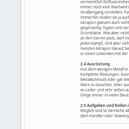
vermeintlich Einflussreiche
immer noch eine Warband im
Straßengang vorstellen, fü
Immerhin neiden sie ja au
Akrapori glänzen auch nich
gegenseitig hypen und vers
Grundsätze. Was aber nicht 
an den Karren pisst, darf 
jeden Kampf, sind aber nich
meisten Akrapori darauf b
er einen Lebenden mit der
2.4 Ausrüstung
Aus dem wenigen Metall in
komplette Rüstungen. Ausn
Metallschmuck oder gar Me
Ware zu tauschen. Aber auch
an Leder und sehr selten aus
Dinge immer in vielen Beute
2.5 Aufgaben und Rollen 
Möglich sind so ziemliche 
dem Händler oder Sklavenj