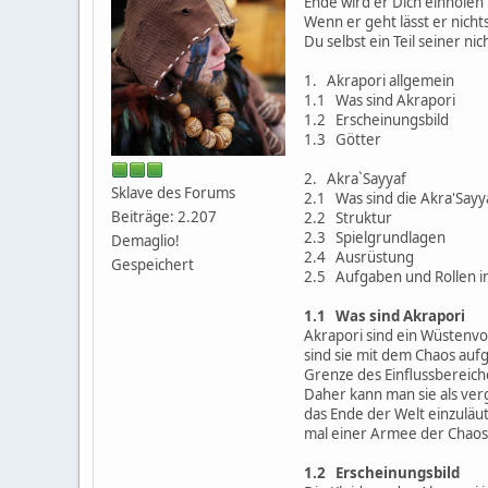
Ende wird er Dich einholen
Wenn er geht lässt er nich
Du selbst ein Teil seiner ni
1. Akrapori allgemein
1.1 Was sind Akrapori
1.2 Erscheinungsbild
1.3 Götter
2. Akra`Sayyaf
Sklave des Forums
2.1 Was sind die Akra'Sayy
Beiträge: 2.207
2.2 Struktur
2.3 Spielgrundlagen
Demaglio!
2.4 Ausrüstung
Gespeichert
2.5 Aufgaben und Rollen i
1.1 Was sind Akrapori
Akrapori sind ein Wüstenvo
sind sie mit dem Chaos auf
Grenze des Einflussbereich
Daher kann man sie als ver
das Ende der Welt einzuläut
mal einer Armee der Chaosch
1.2 Erscheinungsbild