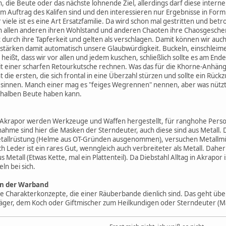
n, die Beute oder das nächste lohnende Ziel, allerdings darf diese interne
 Auftrag des Kalifen sind und den interessieren nur Ergebnisse in Form 
r viele ist es eine Art Ersatzfamilie. Da wird schon mal gestritten und 
ch allen anderen ihren Wohlstand und anderen Chaoten ihre Chaosgesche
t durch ihre Tapferkeit und gelten als verschlagen. Damit können wir a
tärken damit automatisch unsere Glaubwürdigkeit. Buckeln, einschleimen 
heißt, dass wir vor allen und jedem kuschen, schließlich sollte es am En
mit einer scharfen Retourkutsche rechnen. Was das für die Khorne-Anhän
t die ersten, die sich frontal in eine Überzahl stürzen und sollte ein Rück
esinnen. Manch einer mag es "feiges Wegrennen" nennen, aber was nützt
 halben Beute haben kann.
 Akrapor werden Werkzeuge und Waffen hergestellt, für ranghohe Person
ahme sind hier die Masken der Sterndeuter, auch diese sind aus Metall
tallrüstung (Helme aus OT-Gründen ausgenommen), versuchen Metallmü
 Leder ist ein rares Gut, wenngleich auch verbreiteter als Metall. Daher
 Metall (Etwas Kette, mal ein Plattenteil). Da Diebstahl Alltag in Akrapor
ln bei sich.
in der Warband
alle Charakterkonzepte, die einer Räuberbande dienlich sind. Das geht üb
äger, dem Koch oder Giftmischer zum Heilkundigen oder Sterndeuter (M