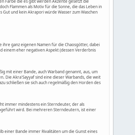
en Farbe die es gibt werden Akzente gesetzt die
edoch Flammen als Motiv für die Sonne, die das Leben in
res Gut und kein Akrapori würde Wasser zum Waschen
ie ihre ganz eigenen Namen für die Chaosgötter, dabei
und einem eher negativen Aspekt (dessen Verderbnis
mäßig mit einer Bande, auch Warband genannt, aus, um
en. Die Akra'Sayyaf sind eine dieser Warbands, die weit
zu schließen sie sich auch regelmäßig den Horden des
ht immer mindestens ein Sterndeuter, der als
abgeführt wird. Bei mehreren Sterndeutern, ist einer
alb einer Bande immer Rivalitäten um die Gunst eines