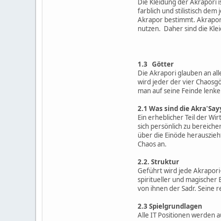
Die Kleidung der Akrapori 
farblich und stilistisch de
Akrapor bestimmt. Akrapori
nutzen. Daher sind die Kle
1.3 Götter
Die Akrapori glauben an al
wird jeder der vier Chaosg
man auf seine Feinde lenken
2.1 Was sind die Akra'Say
Ein erheblicher Teil der W
sich persönlich zu bereiche
über die Einöde herauszieh
Chaos an.
2.2. Struktur
Geführt wird jede Akrapori
spiritueller und magischer 
von ihnen der Sadr. Seine r
2.3 Spielgrundlagen
Alle IT Positionen werden 