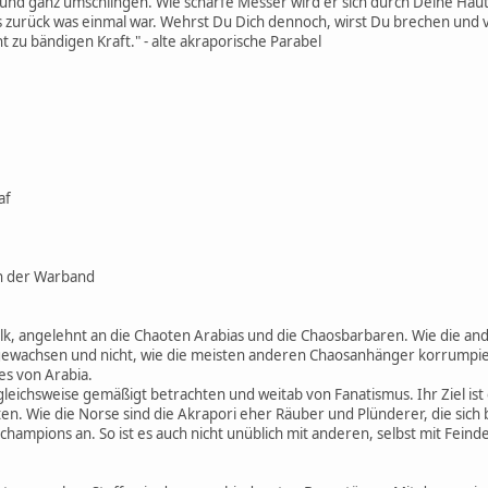
 und ganz umschlingen. Wie scharfe Messer wird er sich durch Deine Haut
ts zurück was einmal war. Wehrst Du Dich dennoch, wirst Du brechen und
cht zu bändigen Kraft." - alte akraporische Parabel
af
n der Warband
lk, angelehnt an die Chaoten Arabias und die Chaosbarbaren. Wie die an
gewachsen und nicht, wie die meisten anderen Chaosanhänger korrumpier
es von Arabia.
gleichsweise gemäßigt betrachten und weitab von Fanatismus. Ihr Ziel ist
en. Wie die Norse sind die Akrapori eher Räuber und Plünderer, die sich
ampions an. So ist es auch nicht unüblich mit anderen, selbst mit Feinde