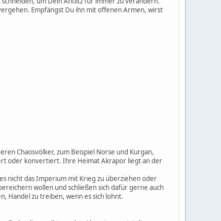
 schneiden, um Dein Antlitz für immer zu verändern.
 vergehen. Empfängst Du ihn mit offenen Armen, wirst
deren Chaosvölker, zum Beispiel Norse und Kurgan,
t oder konvertiert. Ihre Heimat Akrapor liegt an der
 es nicht das Imperium mit Krieg zu überziehen oder
 bereichern wollen und schließen sich dafür gerne auch
n, Handel zu treiben, wenn es sich lohnt.