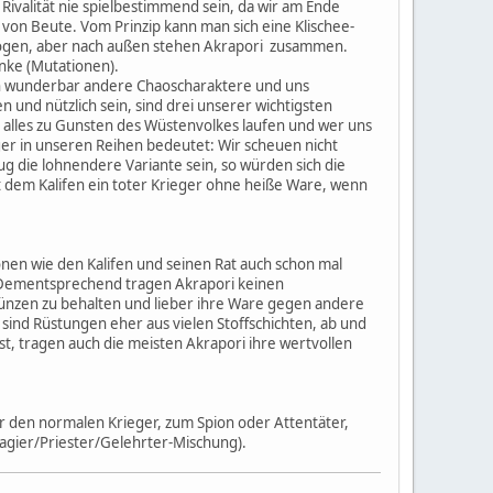
 Rivalität nie spielbestimmend sein, da wir am Ende
von Beute. Vom Prinzip kann man sich eine Klischee-
betrogen, aber nach außen stehen Akrapori zusammen.
nke (Mutationen).
uch wunderbar andere Chaoscharaktere und uns
und nützlich sein, sind drei unserer wichtigsten
de alles zu Gunsten des Wüstenvolkes laufen und wer uns
ger in unseren Reihen bedeutet: Wir scheuen nicht
zug die lohnendere Variante sein, so würden sich die
 dem Kalifen ein toter Krieger ohne heiße Ware, wenn
en wie den Kalifen und seinen Rat auch schon mal
. Dementsprechend tragen Akrapori keinen
nzen zu behalten und lieber ihre Ware gegen andere
 sind Rüstungen eher aus vielen Stoffschichten, ab und
 ist, tragen auch die meisten Akrapori ihre wertvollen
er den normalen Krieger, zum Spion oder Attentäter,
agier/Priester/Gelehrter-Mischung).