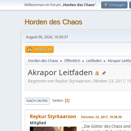
Willkommen im Forum „
Horden des Chaos
“.
Einloggen
Horden des Chaos
August 06, 2026, 10:30:37
Übersicht
Horden des Chaos
Öffentlich
Leitfäden
Akrapor Leitf
►
►
►
Akrapor Leitfaden
Begonnen von Reykur Styrkaarson, Oktober 23, 2017, 1
Seiten
1
NACH UNTEN
Reykur Styrkaarson
Oktober 23, 2017, 19:38:38
Mitglied
,,Die Götter des Chaos sind