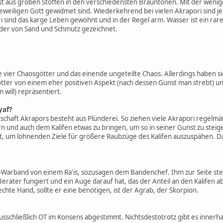
ist aus groben Stoffen in den verschiedensten Brauntönen. Mit der wenig
m jeweiligen Gott gewidmet sind. Wiederkehrend bei vielen Akrapori sind j
 sind das karge Leben gewöhnt und in der Regel arm. Wasser ist ein ra
ider von Sand und Schmutz gezeichnet.
le vier Chaosgötter und das einende ungeteilte Chaos. Allerdings haben s
ötter von einem eher positiven Aspekt (nach dessen Gunst man strebt) 
 will) repräsentiert.
yaf?
irtschaft Akrapors besteht aus Plünderei. So ziehen viele Akrapori regel
rn und auch dem Kalifen etwas zu bringen, um so in seiner Gunst zu steig
t, um lohnenden Ziele für größere Raubzüge des Kalifen auszuspähen. Da
-Warband von einem Ra'is, sozusagen dem Bandenchef. Ihm zur Seite ste
Berater fungiert und ein Auge darauf hat, das der Anteil an den Kalifen 
echte Hand, sollte er eine benötigen, ist der Agrab, der Skorpion.
ausschließlich OT im Konsens abgestimmt. Nichtsdestotrotz gibt es innerh