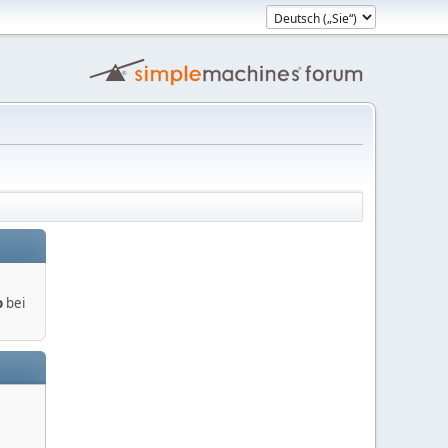
o
bei