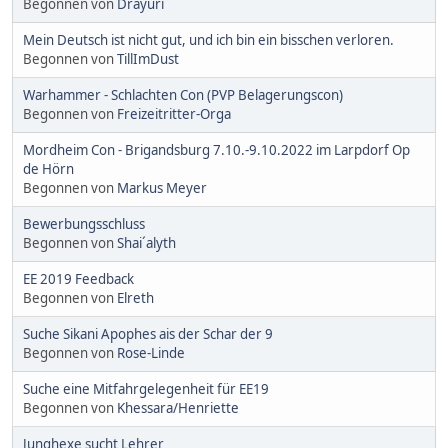
Begonnen von
Drayuri
Mein Deutsch ist nicht gut, und ich bin ein bisschen verloren.
Begonnen von
TillImDust
Warhammer - Schlachten Con (PVP Belagerungscon)
Begonnen von
Freizeitritter-Orga
Mordheim Con - Brigandsburg 7.10.-9.10.2022 im Larpdorf Op
de Hörn
Begonnen von
Markus Meyer
Bewerbungsschluss
Begonnen von
Shai´alyth
EE 2019 Feedback
Begonnen von
Elreth
Suche Sikani Apophes ais der Schar der 9
Begonnen von
Rose-Linde
Suche eine Mitfahrgelegenheit für EE19
Begonnen von
Khessara/Henriette
Junghexe sucht Lehrer