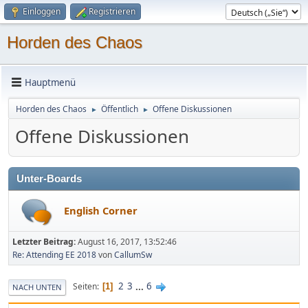
Einloggen
Registrieren
Horden des Chaos
Hauptmenü
Horden des Chaos
Öffentlich
Offene Diskussionen
►
►
Offene Diskussionen
Unter-Boards
English Corner
Letzter Beitrag:
August 16, 2017, 13:52:46
Re: Attending EE 2018
von
CallumSw
2
3
...
6
Seiten
1
NACH UNTEN