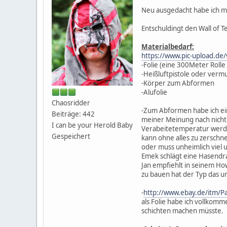
Neu ausgedacht habe ich mir
Entschuldingt den Wall of T
Materialbedarf:
https://www.pic-upload.de
-Folie (eine 300Meter Rolle
-Heißluftpistole oder verm
-Körper zum Abformen
-Alufolie
Chaosridder
-Zum Abformen habe ich ein
Beiträge: 442
meiner Meinung nach nicht.
I can be your Herold Baby
Verabeitetemperatur werde
Gespeichert
kann ohne alles zu zerschn
oder muss unheimlich viel u
Emek schlägt eine Hasendra
Jan empfiehlt in seinem Ho
zu bauen hat der Typ das un
-
http://www.ebay.de/itm/P
als Folie habe ich vollkomme
schichten machen müsste.