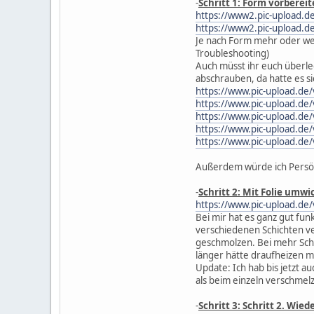
-
Schritt 1: Form vorberei
https://www2.pic-upload.
https://www2.pic-upload.
Je nach Form mehr oder wen
Troubleshooting)
Auch müsst ihr euch überleg
abschrauben, da hatte es si
https://www.pic-upload.de
https://www.pic-upload.de
https://www.pic-upload.de
https://www.pic-upload.de
https://www.pic-upload.de
Außerdem würde ich Persönl
-
Schritt 2: Mit Folie umwi
https://www.pic-upload.de
Bei mir hat es ganz gut fun
verschiedenen Schichten v
geschmolzen. Bei mehr Schic
länger hätte draufheizen 
Update: Ich hab bis jetzt 
als beim einzeln verschmelz
-
Schritt 3: Schritt 2. Wie