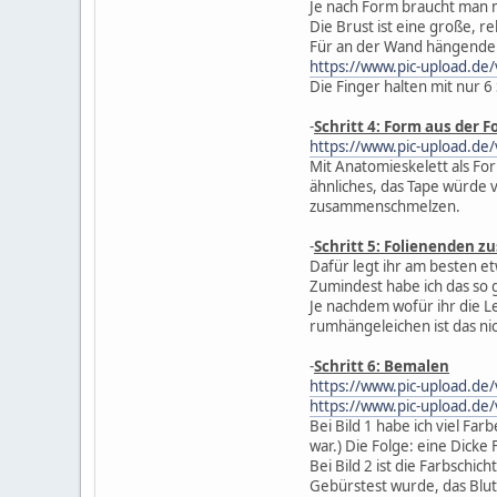
Je nach Form braucht man 
Die Brust ist eine große, r
Für an der Wand hängende D
https://www.pic-upload.de
Die Finger halten mit nur 6
-
Schritt 4: Form aus der 
https://www.pic-upload.de
Mit Anatomieskelett als Fo
ähnliches, das Tape würde 
zusammenschmelzen.
-
Schritt 5: Folienenden 
Dafür legt ihr am besten e
Zumindest habe ich das so 
Je nachdem wofür ihr die Le
rumhängeleichen ist das nic
-
Schritt 6: Bemalen
https://www.pic-upload.de
https://www.pic-upload.de
Bei Bild 1 habe ich viel F
war.) Die Folge: eine Dicke
Bei Bild 2 ist die Farbschic
Gebürstest wurde, das Blut 