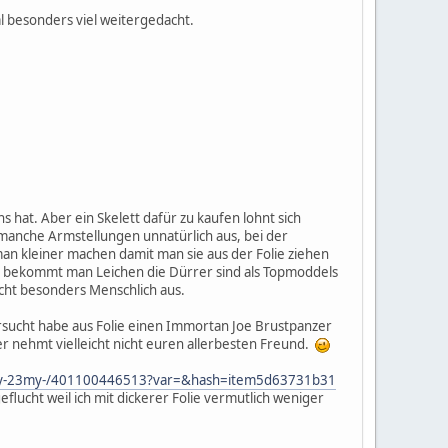
al besonders viel weitergedacht.
hat. Aber ein Skelett dafür zu kaufen lohnt sich
 manche Armstellungen unnatürlich aus, bei der
n kleiner machen damit man sie aus der Folie ziehen
) bekommt man Leichen die Dürrer sind als Topmoddels
icht besonders Menschlich aus.
rsucht habe aus Folie einen Immortan Joe Brustpanzer
er nehmt vielleicht nicht euren allerbesten Freund.
y-20my-23my-/401100446513?var=&hash=item5d63731b31
geflucht weil ich mit dickerer Folie vermutlich weniger