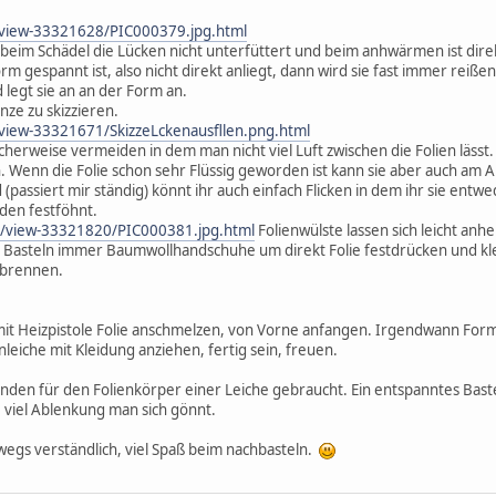
/view-33321628/PIC000379.jpg.html
beim Schädel die Lücken nicht unterfüttert und beim anhwärmen ist direkt
rm gespannt ist, also nicht direkt anliegt, dann wird sie fast immer reiß
 legt sie an an der Form an.
nze zu skizzieren.
/view-33321671/SkizzeLckenausfllen.png.html
ischerweise vermeiden in dem man nicht viel Luft zwischen die Folien läs
 Wenn die Folie schon sehr Flüssig geworden ist kann sie aber auch am
 (passiert mir ständig) könnt ihr auch einfach Flicken in dem ihr sie entw
 den festföhnt.
de/view-33321820/PIC000381.jpg.html
Folienwülste lassen sich leicht anh
eim Basteln immer Baumwollhandschuhe um direkt Folie festdrücken und 
erbrennen.
 mit Heizpistole Folie anschmelzen, von Vorne anfangen. Irgendwann Form 
nleiche mit Kleidung anziehen, fertig sein, freuen.
den für den Folienkörper einer Leiche gebraucht. Ein entspanntes Baste
 viel Ablenkung man sich gönnt.
bwegs verständlich, viel Spaß beim nachbasteln.