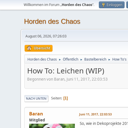
Willkommen im Forum „
Horden des Chaos
“.
Einloggen
Horden des Chaos
August 06, 2026, 07:26:03
Übersicht
Horden des Chaos
Öffentlich
Bastelbereich
How To's
►
►
►
How To: Leichen (WIP)
Begonnen von Baran, Juni 11, 2017, 22:03:53
Seiten
1
NACH UNTEN
Baran
Juni 11, 2017, 22:03:53
Mitglied
So, wie in Dekoprojekte 20