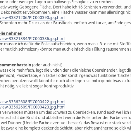
mehr oder weniger Lagen um halbwegs Festigkeit zu erreichen.
elativ wenig Gebogene Fläche. Dort habe ich 16 Schichten verwendet, und 
eko reicht es vollkommen, eine Flasche Wasser kann man allerdings nich
/view-33321206/PIC000390.jpg.html
 Schichten mehr Druck als der Brustkorb, einfach weil kurze, am Ende ges
Folie nehmen
/view-33321334/PIC000386.jpg.html
rm musste ich dafür die Folie aufschneiden, wenn man z.B. eine mit Stof
vermutlich schmelzen) könnte man auch einfach die Füllung rausnehmen 
zusammenbasteln
(oder auch nicht)
twas Folie mehrfach, legt die Enden der Folienleiche übereinander, legt 
gemacht, Panzertape, ein Tacker oder sonst irgendwas funktioniert sicher
ichen benutzen wollt könnt ihr euch überlegen sie mit irgendetwas zu fü
ht nötig, vielleicht sogar kontraproduktiv.
/view-33562608/PIC000422.jpg.html
/view-33562609/PIC000423.jpg.html
arbe verwenden müssen um das Schwarz zu überdecken. (Und auch weil ich 
 Farbschicht die Bricht und abblättert wenn die Folie unter der Farbe verf
ht viel Dünner (Und die Farbe eventuell besser), das Rosa ist nur stark ve
ist zwar eine komplett deckende Schicht, aber nicht annähernd so dick wi