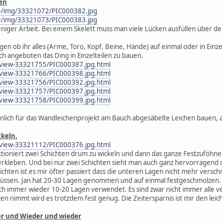
ten
de/img/33321072/PIC000382.jpg
de/img/33321073/PIC000383.jpg
iger Arbeit. Bei einem Skelett muss man viele Lücken ausfüllen über den
en ob ihr alles (Arme, Toro, Kopf, Beine, Hände) auf einmal oder in Einze
ch angeboten das Ding in Einzelteilen zu bauen.
/view-33321755/PIC000387.jpg.html
/view-33321766/PIC000398.jpg.html
/view-33321756/PIC000392.jpg.html
/view-33321757/PIC000397.jpg.html
/view-33321758/PIC000399.jpg.html
ich für das Wandleichenprojekt am Bauch abgesäbelte Leichen bauen, al
ckeln.
/view-33321112/PIC000376.jpg.html
ktioniert zwei Schichten drum zu wickeln und dann das ganze Festzuföhnen.
erkleben. Und bei nur zwei Schichten sieht man auch ganz hervorragend
hten ist es mir öfter passiert dass die unteren Lagen nicht mehr verschm
müssen. Jan hat 20-30 Lagen genommen und auf einmal festgeschmolzen.
auch immer wieder 10-20 Lagen verwendet. Es sind zwar nicht immer alle
en nimmt wird es trotzdem fest genug. Die Zeitersparnis ist mir den leic
der und Wieder und wieder