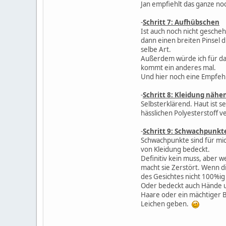
Jan empfiehlt das ganze no
-
Schritt 7: Aufhübschen
Ist auch noch nicht gesche
dann einen breiten Pinsel 
selbe Art.
Außerdem würde ich für da
kommt ein anderes mal.
Und hier noch eine Empfeh
-
Schritt 8: Kleidung näh
Selbsterklärend. Haut ist 
hässlichen Polyesterstoff 
-
Schritt 9: Schwachpunkt
Schwachpunkte sind für mic
von Kleidung bedeckt.
Definitiv kein muss, aber 
macht sie Zerstört. Wenn di
des Gesichtes nicht 100%i
Oder bedeckt auch Hände u
Haare oder ein mächtiger B
Leichen geben.