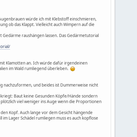
 Augenbrauen würde ich mit Klebstoff einschmieren,
ng ob das Klappt. Vielleicht auch Wimpern auf die
rt Gedärme raushängen lassen. Das Gedärmetutorial
orial/
 mit Klamotten an. Ich würde dafür irgendeinen
ialien im Wald rumliegend überleben.
dig nachzuformen, und beides ist Dummerweise nicht
 hinkriegt: Baut keine Gesunden Köpfe/Hände sondern
t plötzlich viel weniger ins Auge wenn die Proportionen
r den Kopf. Auch lange vor dem Gesicht hängende
ll im Lager Schädel rumliegen muss es auch kopflose