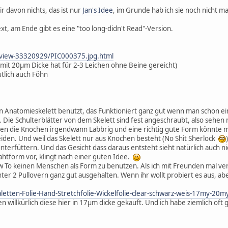
 davon nichts, das ist nur
Jan's Idee
, im Grunde hab ich sie noch nicht m
ext, am Ende gibt es eine "too long-didn't Read"-Version.
/view-33320929/PIC000375.jpg.html
 mit 20µm Dicke hat für 2-3 Leichen ohne Beine gereicht)
utlich auch Föhn
 Anatomieskelett benutzt, das Funktioniert ganz gut wenn man schon eins 
 Die Schulterblätter von dem Skelett sind fest angeschraubt, also sehen
n die Knochen irgendwann Labbrig und eine richtig gute Form könnte ma
eiden. Und weil das Skelett nur aus Knochen besteht (No Shit Sherlock
nterfüttern. Und das Gesicht dass daraus entsteht sieht natürlich auch n
htform vor, klingt nach einer guten Idee.
w To keinen Menschen als Form zu benutzen. Als ich mit Freunden mal ve
ter 2 Pullovern ganz gut ausgehalten. Wenn ihr wollt probiert es aus, ab
aletten-Folie-Hand-Stretchfolie-Wickelfolie-clear-schwarz-weis-17m
n willkürlich diese hier in 17µm dicke gekauft. Und ich habe ziemlich oft 