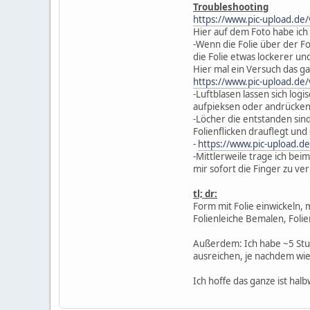
Troubleshooting
https://www.pic-upload.de
Hier auf dem Foto habe ich 
-Wenn die Folie über der Fo
die Folie etwas lockerer und
Hier mal ein Versuch das ga
https://www.pic-upload.de
-Luftblasen lassen sich log
aufpieksen oder andrücken.
-Löcher die entstanden sind
Folienflicken drauflegt und
-
https://www.pic-upload.
-Mittlerweile trage ich b
mir sofort die Finger zu v
tl; dr:
Form mit Folie einwickeln,
Folienleiche Bemalen, Folie
Außerdem: Ich habe ~5 Stun
ausreichen, je nachdem wie
Ich hoffe das ganze ist hal