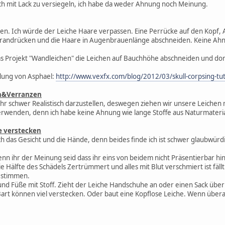
ch mit Lack zu versiegeln, ich habe da weder Ahnung noch Meinung.
hen. Ich würde der Leiche Haare verpassen. Eine Perrücke auf den Kopf,
drandrücken und die Haare in Augenbrauenlänge abschneiden. Keine Ahnu
s Projekt "Wandleichen" die Leichen auf Bauchhöhe abschneiden und do
lung von Asphael:
http://www.vexfx.com/blog/2012/03/skull-corpsing-tut
en&Verranzen
sehr schwer Realistisch darzustellen, deswegen ziehen wir unsere Leichen
verwenden, denn ich habe keine Ahnung wie lange Stoffe aus Naturmater
e verstecken
h das Gesicht und die Hände, denn beides finde ich ist schwer glaubwür
wenn ihr der Meinung seid dass ihr eins von beidem nicht Präsentierbar
e Hälfte des Schädels Zertrümmert und alles mit Blut verschmiert ist fäll
g stimmen.
nd Füße mit Stoff. Zieht der Leiche Handschuhe an oder einen Sack übe
art können viel verstecken. Oder baut eine Kopflose Leiche. Wenn übera