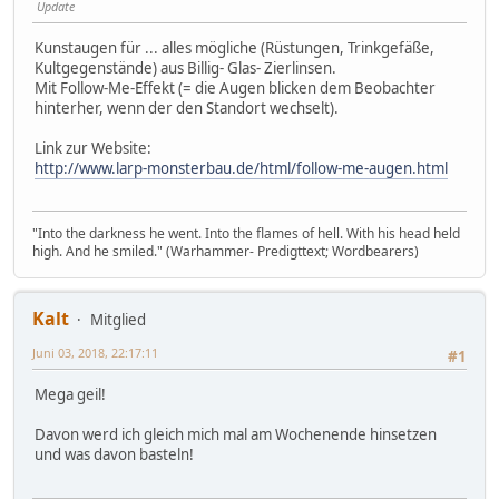
Update
Kunstaugen für ... alles mögliche (Rüstungen, Trinkgefäße,
Kultgegenstände) aus Billig- Glas- Zierlinsen.
Mit Follow-Me-Effekt (= die Augen blicken dem Beobachter
hinterher, wenn der den Standort wechselt).
Link zur Website:
http://www.larp-monsterbau.de/html/follow-me-augen.html
"Into the darkness he went. Into the flames of hell. With his head held
high. And he smiled." (Warhammer- Predigttext; Wordbearers)
Kalt
Mitglied
Juni 03, 2018, 22:17:11
#1
Mega geil!
Davon werd ich gleich mich mal am Wochenende hinsetzen
und was davon basteln!