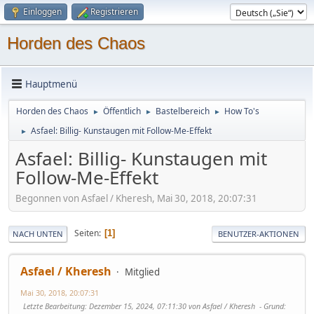
Einloggen
Registrieren
Horden des Chaos
Hauptmenü
Horden des Chaos
Öffentlich
Bastelbereich
How To's
►
►
►
Asfael: Billig- Kunstaugen mit Follow-Me-Effekt
►
Asfael: Billig- Kunstaugen mit
Follow-Me-Effekt
Begonnen von Asfael / Kheresh, Mai 30, 2018, 20:07:31
Seiten
1
NACH UNTEN
BENUTZER-AKTIONEN
Asfael / Kheresh
Mitglied
Mai 30, 2018, 20:07:31
Letzte Bearbeitung
: Dezember 15, 2024, 07:11:30 von Asfael / Kheresh
Grund
: