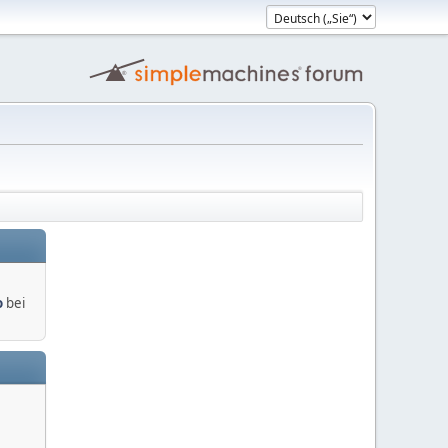
o
bei