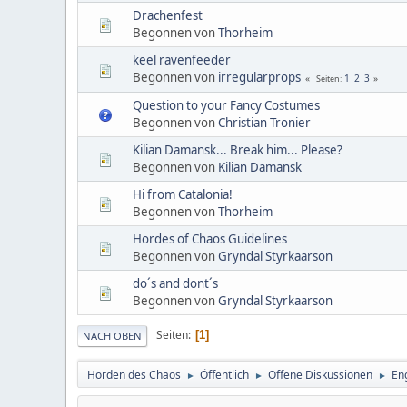
Drachenfest
Begonnen von
Thorheim
keel ravenfeeder
Begonnen von
irregularprops
1
2
3
Seiten
Question to your Fancy Costumes
Begonnen von
Christian Tronier
Kilian Damansk... Break him... Please?
Begonnen von
Kilian Damansk
Hi from Catalonia!
Begonnen von
Thorheim
Hordes of Chaos Guidelines
Begonnen von
Gryndal Styrkaarson
do´s and dont´s
Begonnen von
Gryndal Styrkaarson
Seiten
1
NACH OBEN
Horden des Chaos
Öffentlich
Offene Diskussionen
En
►
►
►