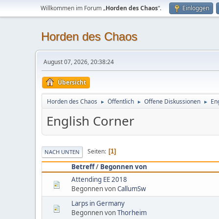
Willkommen im Forum „
Horden des Chaos
“.
Einloggen
Horden des Chaos
August 07, 2026, 20:38:24
Übersicht
Horden des Chaos
Öffentlich
Offene Diskussionen
En
►
►
►
English Corner
Seiten
1
NACH UNTEN
Betreff
/
Begonnen von
Attending EE 2018
Begonnen von
CallumSw
Larps in Germany
Begonnen von
Thorheim