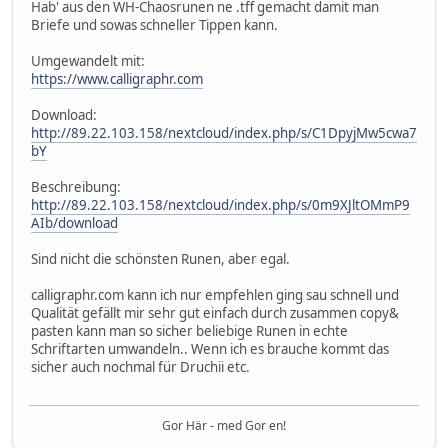
Hab' aus den WH-Chaosrunen ne .tff gemacht damit man
Briefe und sowas schneller Tippen kann.
Umgewandelt mit:
https://www.calligraphr.com
Download:
http://89.22.103.158/nextcloud/index.php/s/C1DpyjMw5cwa7
bY
Beschreibung:
http://89.22.103.158/nextcloud/index.php/s/0m9XJltOMmP9
AIb/download
Sind nicht die schönsten Runen, aber egal.
calligraphr.com kann ich nur empfehlen ging sau schnell und
Qualität gefällt mir sehr gut einfach durch zusammen copy&
pasten kann man so sicher beliebige Runen in echte
Schriftarten umwandeln.. Wenn ich es brauche kommt das
sicher auch nochmal für Druchii etc.
Gor Här - med Gor en!