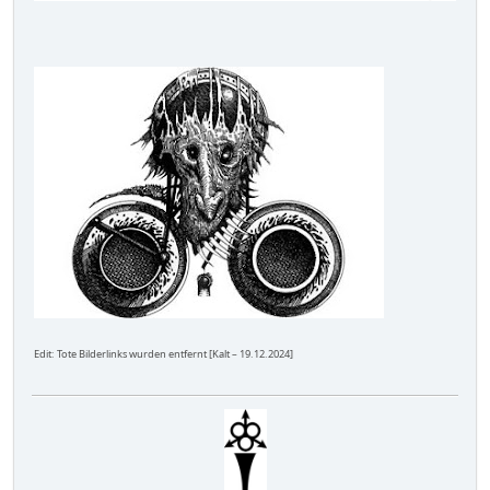
Edit: Tote Bilderlinks wurden entfernt [Kalt – 19.12.2024]