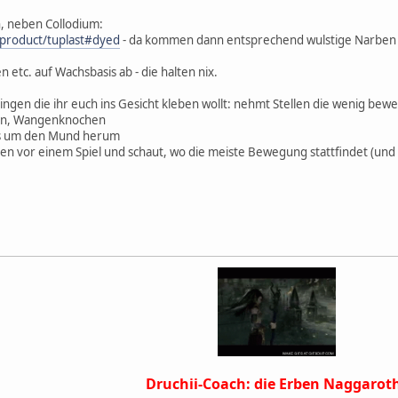
, neben Collodium:
/product/tuplast#dyed
- da kommen dann entsprechend wulstige Narben be
 etc. auf Wachsbasis ab - die halten nix.
gen die ihr euch ins Gesicht kleben wollt: nehmt Stellen die wenig beweg
ken, Wangenknochen
lles um den Mund herum
en vor einem Spiel und schaut, wo die meiste Bewegung stattfindet (und 
Druchii-Coach: die Erben Naggarot