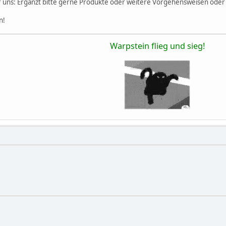
 uns: Ergänzt bitte gerne Produkte oder weitere Vorgehensweisen oder Inh
n!
Warpstein flieg und sieg!