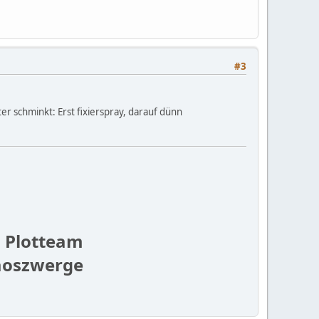
#3
r schminkt: Erst fixierspray, darauf dünn
 Plotteam
aoszwerge