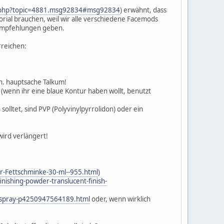
x.php?topic=4881.msg92834#msg92834
) erwähnt, dass
orial brauchen, weil wir alle verschiedene Facemods
tempfehlungen geben.
rreichen:
rn. hauptsache Talkum!
(wenn ihr eine blaue Kontur haben wollt, benutzt
solltet, sind PVP (Polyvinylpyrrolidon) oder ein
wird verlängert!
-Fettschminke-30-ml--955.html
)
nishing-powder-translucent-finish-
ng-spray-p4250947564189.html
oder, wenn wirklich