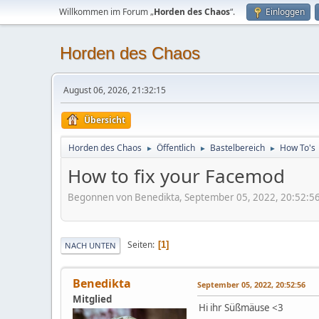
Willkommen im Forum „
Horden des Chaos
“.
Einloggen
Horden des Chaos
August 06, 2026, 21:32:15
Übersicht
Horden des Chaos
Öffentlich
Bastelbereich
How To's
►
►
►
How to fix your Facemod
Begonnen von Benedikta, September 05, 2022, 20:52:5
Seiten
1
NACH UNTEN
Benedikta
September 05, 2022, 20:52:56
Mitglied
Hi ihr Süßmäuse <3