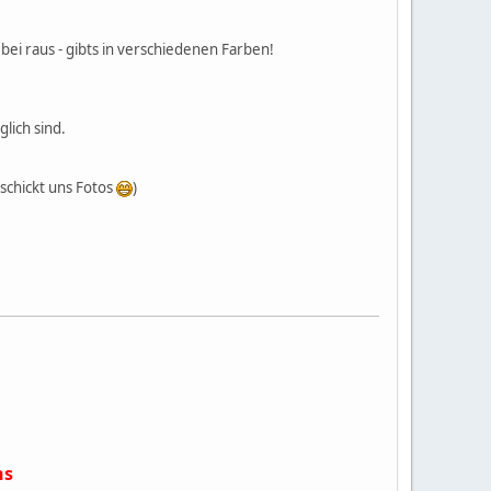
i raus - gibts in verschiedenen Farben!
lich sind.
schickt uns Fotos
)
hs