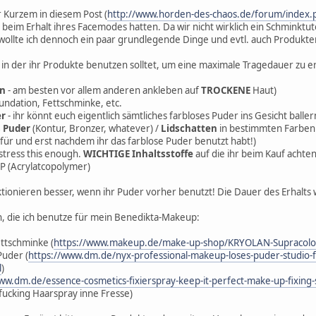
 Kurzem in diesem Post (
http://www.horden-des-chaos.de/forum/inde
eim Erhalt ihres Facemodes hatten. Da wir nicht wirklich ein Schminktut
 wollte ich dennoch ein paar grundlegende Dinge und evtl. auch Produk
e in der ihr Produkte benutzen solltet, um eine maximale Tragedauer zu e
en
- am besten vor allem anderen ankleben auf
TROCKENE
Haut)
undation, Fettschminke, etc.
er
- ihr könnt euch eigentlich sämtliches farbloses Puder ins Gesicht balle
s Puder
(Kontur, Bronzer, whatever) /
Lidschatten
in bestimmten Farben 
für und erst nachdem ihr das farblose Puder benutzt habt!)
t stress this enough.
WICHTIGE Inhaltsstoffe
auf die ihr beim Kauf achten 
P (Acrylatcopolymer)
ktionieren besser, wenn ihr Puder vorher benutzt! Die Dauer des Erhalts 
n, die ich benutze für mein Benedikta-Makeup:
ttschminke (
https://www.makeup.de/make-up-shop/KRYOLAN-Supracolor
Puder (
https://www.dm.de/nyx-professional-makeup-loses-puder-studio-fi
l
)
www.dm.de/essence-cosmetics-fixierspray-keep-it-perfect-make-up-fixi
 fucking Haarspray inne Fresse)