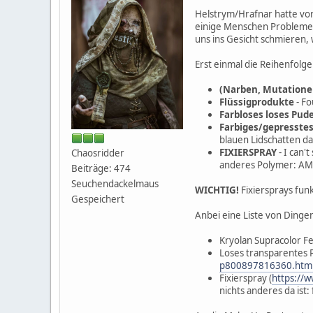
Helstrym/Hrafnar hatte vor
einige Menschen Probleme b
uns ins Gesicht schmieren,
Erst einmal die Reihenfolg
(Narben, Mutation
Flüssigprodukte
- Fo
Farbloses loses Pud
Farbiges/gepresste
blauen Lidschatten da
FIXIERSPRAY
- I can'
Chaosridder
anderes Polymer: AM
Beiträge: 474
Seuchendackelmaus
WICHTIG!
Fixiersprays fun
Gespeichert
Anbei eine Liste von Dinge
Kryolan Supracolor Fe
Loses transparentes 
p800897816360.htm
Fixierspray (
https://
nichts anderes da ist: