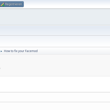
Registrieren
How to fix your Facemod
►
6