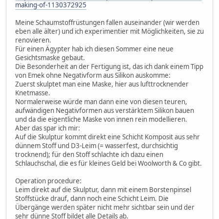
making-of-1130372925
Meine Schaumstoffrüstungen fallen auseinander (wir werden
eben alle älter) und ich experimentier mit Möglichkeiten, sie zu
renovieren.
Für einen Ägypter hab ich diesen Sommer eine neue
Gesichtsmaske gebaut.
Die Besonderheit an der Fertigung ist, das ich dank einem Tipp
von Emek ohne Negativform aus Silikon auskomme:
Zuerst skulptet man eine Maske, hier aus lufttrocknender
Knetmasse.
Normalerweise würde man dann eine von diesen teuren,
aufwändigen Negativformen aus verstärktem Silikon bauen
und da die eigentliche Maske von innen rein modellieren.
Aber das spar ich mir:
Auf die Skulptur kommt direkt eine Schicht Komposit aus sehr
dünnem Stoff und D3-Leim (= wasserfest, durchsichtig
trocknend); für den Stoff schlachte ich dazu einen
Schlauchschal, die es für kleines Geld bei Woolworth & Co gibt.
Operation procedure:
Leim direkt auf die Skulptur, dann mit einem Borstenpinsel
Stoffstücke drauf, dann noch eine Schicht Leim. Die
Übergänge werden später nicht mehr sichtbar sein und der
sehr dünne Stoff bildet alle Details ab.