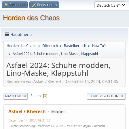
Einloggen
Registrieren
Horden des Chaos
Hauptmenü
Horden des Chaos
Öffentlich
Bastelbereich
How To's
►
►
►
Asfael 2024: Schuhe modden, Lino-Maske, Klappstuhl
►
Asfael 2024: Schuhe modden,
Lino-Maske, Klappstuhl
Begonnen von Asfael / Kheresh, Dezember 14, 2024, 09:31:35
Seiten
1
NACH UNTEN
BENUTZER-AKTIONEN
Asfael / Kheresh
Mitglied
Dezember 14, 2024, 09:31:35
Letzte Bearbeitung
: Dezember 15, 2024, 07:43:49 von Asfael / Kheresh