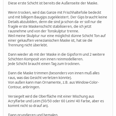
Diese erste Schicht ist bereits die Außenseite der Maske.
Wenn trocken, wird das Ganze mit Frischhaltefolie bedeckt
und mit billigem Baugips zugekleistert. Der Gips braucht keine
Details abzubilden, denn die sind ja schon da- er soll nur die
fragile erste Maskenschicht stabilisieren, die ich jetzt
rausnehme und von der Tonskulptur trenne.
Weil meine Skulptur nur eine möglichst dünne Schicht Ton auf
einer gekauften venezianischen Maske ist, hat sie die
Trennung nicht überlebt.
Dann wieder ab mit der Maske in die Gipsform und 2 weitere
Schichten Komposit von innen reinmodellieren.
Jede Schicht braucht einen Tag zum trocknen.
Dann die Maske trimmen (besonders von innen muß alles
raus, was das Gesicht verletzen könnte).
Von außen kann man Ornamente, z.B. aus Window-Color-
Contour, anbringen.
Versiegelt wird die Oberfläche mit einer Mischung aus
Acrylfarbe und Leim (50/50 oder 60 Leim/ 40 Farbe, aber es
kommt nicht so drauf an).
Dann grundieren und bemalen.