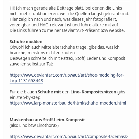
Hi! Ich mach gerade alte Beiträge platt, bei denen die Links
nicht mehr funktionieren, weil die Quellen längst gelöscht sind.
Hier zeig ich nach und nach, was dieses Jahr fotografiert,
vorzeigbar und HdC- relevant ist und führe ältere mit auf.
Die Links führen zu meiner DeviantArt-Präsenz bzw website.
Schuhe modden
Obwohl ich auch Mittelalterschuhe trage, gibs das, was ich
brauche, meistens nicht zu kaufen.
Deswegen schreite ich mit Pattex, Stoff, Leder und Komposit
zuweilen selbst zur Tat:
https://www.deviantart.com/upwaut/art/shoe-modding-for-
larp-1131658448
Für die blauen
Schuhe mit
den
Lino- Kompositspitzen
gibs
ein step-by-step:
https://www.larp-monsterbau.de/html/schuhe_modden.html
Maskenbau aus Stoff-Leim-Komposit
(also Lino bzw Linothorax)
https://www.deviantart.com/upwaut/art/composite-facemask-