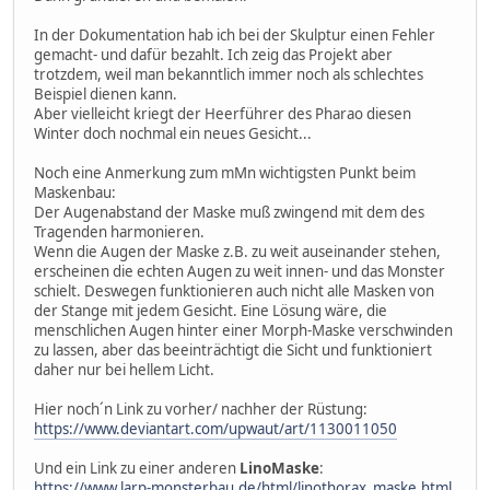
In der Dokumentation hab ich bei der Skulptur einen Fehler
gemacht- und dafür bezahlt. Ich zeig das Projekt aber
trotzdem, weil man bekanntlich immer noch als schlechtes
Beispiel dienen kann.
Aber vielleicht kriegt der Heerführer des Pharao diesen
Winter doch nochmal ein neues Gesicht...
Noch eine Anmerkung zum mMn wichtigsten Punkt beim
Maskenbau:
Der Augenabstand der Maske muß zwingend mit dem des
Tragenden harmonieren.
Wenn die Augen der Maske z.B. zu weit auseinander stehen,
erscheinen die echten Augen zu weit innen- und das Monster
schielt. Deswegen funktionieren auch nicht alle Masken von
der Stange mit jedem Gesicht. Eine Lösung wäre, die
menschlichen Augen hinter einer Morph-Maske verschwinden
zu lassen, aber das beeinträchtigt die Sicht und funktioniert
daher nur bei hellem Licht.
Hier noch´n Link zu vorher/ nachher der Rüstung:
https://www.deviantart.com/upwaut/art/1130011050
Und ein Link zu einer anderen
LinoMaske
:
https://www.larp-monsterbau.de/html/linothorax_maske.html