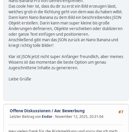
Nano Banana Pro von Gemini empfehlen.
Das coole hier ist, dass du dir zu erst ein Bild erzeugen lässt,
welches grob in die Richtung geht von dem was du haben willst.
Dann kann Nano Banana zu dem Bild ein beschreibendes JSON
Objekt erstellen. Darin kann man super kleine bis große
Änderungen definieren, Objekte verschieben oder dublizieren
oder ganze Text einfügen und positionieren.
Anschließend gibt man das JSON zurück an Nano Banana und
kriegt richtig tolle Bilder!
Klar ist JSON jetzt nicht super Anfänger freundlich, aber meines
Wissens ist das momentan die beste Option um genau
zugeschnittene Inhalte zu generieren.
Liebe Grüße
Offene Diskussionen
/
Aw: Bewerbung
#7
Letzter Beitrag von
Endor
- November 12, 2025, 20:31:04
Hey vielen Dank für die Rückmeldung und sorry das ich mich