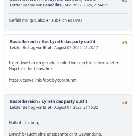
#2
Letzter Beitrag von
Benedikta
- August 07, 2026, 21:44:15
Gefällt mir gut, also erlaube ich es UwU
Bastelbereich
/
Aw: Lyreth das party outfit
#3
Letzter Beitrag von
Eliot
- August 07, 2026, 21:28:17
Irgendwie bin ich gerade zu blöd hier ein bild reinzusetzten.
Naja hier der Canva link:
https://canva.link/fdboibyxqorbunm
Bastelbereich
/
Lyreth das party outfit
#4
Letzter Beitrag von
Eliot
- August 07, 2026, 21:16:32
Hallo ihr Lieben,
Lyreth braucht eine entspannte dritt Gewandung.