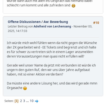
würde dann auch mit allen ins Gespräch das niemand dabei
schlecht rum kommt und alle zufrieden sind
Offene Diskussionen
/
Aw: Bewerbung
#10
Letzter Beitrag von
Adelheid von Lerchensang
- November 03,
2025, 14:17:33
Ich würde mich wohl fühlen wenn da nicht gegen die Wünsche
der ZK gearbeitet wird - EE Tickets sind begrenzt und ich halte
es für schwer zu vertreten sich in einem Lager anzumelden
deren Voraussetzungen man quasi nicht erfüllen will?
Gerade weil unser Name da jetzt mit verbunden ist würde ich
ungern den guten Ruf, den wir uns über Jahre aufgebaut
haben, mit so einer Aktion verderben?
Da müsste eine andere Lösung her, und das wird gerade mmn
Orgasache
2
3
...
10
Seiten
1