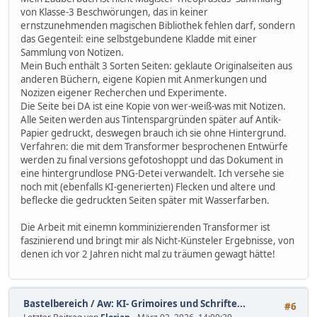
von Klasse-3 Beschwörungen, das in keiner
ernstzunehmenden magischen Bibliothek fehlen darf, sondern
das Gegenteil: eine selbstgebundene Kladde mit einer
Sammlung von Notizen.
Mein Buch enthält 3 Sorten Seiten: geklaute Originalseiten aus
anderen Büchern, eigene Kopien mit Anmerkungen und
Nozizen eigener Recherchen und Experimente.
Die Seite bei DA ist eine Kopie von wer-weiß-was mit Notizen.
Alle Seiten werden aus Tintenspargründen später auf Antik-
Papier gedruckt, deswegen brauch ich sie ohne Hintergrund.
Verfahren: die mit dem Transformer besprochenen Entwürfe
werden zu final versions gefotoshoppt und das Dokument in
eine hintergrundlose PNG-Detei verwandelt. Ich versehe sie
noch mit (ebenfalls KI-generierten) Flecken und altere und
beflecke die gedruckten Seiten später mit Wasserfarben.
Die Arbeit mit einemn komminizierenden Transformer ist
faszinierend und bringt mir als Nicht-Künsteler Ergebnisse, von
denen ich vor 2 Jahren nicht mal zu träumen gewagt hätte!
Bastelbereich
/
Aw: KI- Grimoires und Schrifte...
#6