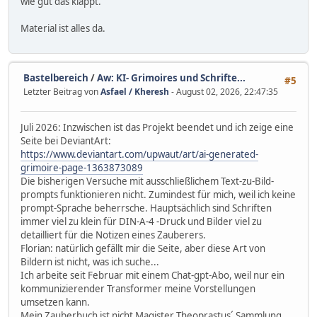
wie gut das klappt.
Material ist alles da.
Bastelbereich
/
Aw: KI- Grimoires und Schrifte...
#5
Letzter Beitrag von
Asfael / Kheresh
- August 02, 2026, 22:47:35
Juli 2026: Inzwischen ist das Projekt beendet und ich zeige eine
Seite bei DeviantArt:
https://www.deviantart.com/upwaut/art/ai-generated-
grimoire-page-1363873089
Die bisherigen Versuche mit ausschließlichem Text-zu-Bild-
prompts funktionieren nicht. Zumindest für mich, weil ich keine
prompt-Sprache beherrsche. Hauptsächlich sind Schriften
immer viel zu klein für DIN-A-4 -Druck und Bilder viel zu
detailliert für die Notizen eines Zauberers.
Florian: natürlich gefällt mir die Seite, aber diese Art von
Bildern ist nicht, was ich suche...
Ich arbeite seit Februar mit einem Chat-gpt-Abo, weil nur ein
kommunizierender Transformer meine Vorstellungen
umsetzen kann.
Mein Zauberbuch ist nicht Magister Theoprastus´ Sammlung