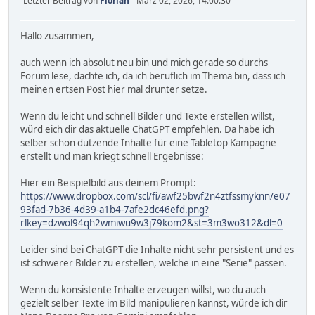
Letzter Beitrag von
Florian
- März 02, 2026, 14:00:30
Hallo zusammen,
auch wenn ich absolut neu bin und mich gerade so durchs
Forum lese, dachte ich, da ich beruflich im Thema bin, dass ich
meinen ertsen Post hier mal drunter setze.
Wenn du leicht und schnell Bilder und Texte erstellen willst,
würd eich dir das aktuelle ChatGPT empfehlen. Da habe ich
selber schon dutzende Inhalte für eine Tabletop Kampagne
erstellt und man kriegt schnell Ergebnisse:
Hier ein Beispielbild aus deinem Prompt:
https://www.dropbox.com/scl/fi/awf25bwf2n4ztfssmyknn/e07
93fad-7b36-4d39-a1b4-7afe2dc46efd.png?
rlkey=dzwol94qh2wmiwu9w3j79kom2&st=3m3wo312&dl=0
Leider sind bei ChatGPT die Inhalte nicht sehr persistent und es
ist schwerer Bilder zu erstellen, welche in eine "Serie" passen.
Wenn du konsistente Inhalte erzeugen willst, wo du auch
gezielt selber Texte im Bild manipulieren kannst, würde ich dir