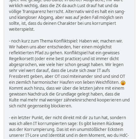
wirklich wichtig, dass die ZK da auch Lust drauf hat und da
völlige Transparenz herrscht. Alternativ wird es halt ein sang-
und klangloser Abgang, aber was auf jeden Fall möglich sein
sollte, ist, dass du deinen Charakter bei uns korrumpiert
weiterspielst.
- noch kurz zum Thema Konfliktspiel: Haben wir, machen wir.
Wir haben uns aber entschieden, hier einen möglichst
reflektierten Pfad zu gehen. Konfliktspiel hat ein gewisses
Regelkorsett (oder eine best practice) und ist immer dicht
abgesprochen, wie viele hier schon gesagt haben. Wir legen
sehr viel wert darauf, dass die Leute sich zwar IT aufs
Fressbrett geben, aber OT cool miteinander sind und sind OT
ein ziemlich harmonischer Haufen von lieben Weichflöten.
Kommt auch hinzu, dass wir über die letzten Jahre mit einem
gewissen Nachdruck die Grundlage gelegt haben, dass die
Kulte mal mehr mal weniger zähneknirschend kooperieren und
sich nicht gegenseitig blockieren.
- ein letzter Punkt, der nicht direkt mit dir zu tun hat, sondern
was ich allen IT korrumpierten sage: Es gibt keinen Rückweg
aus der Korrumpierung. Das ist ein unumstößlicher Eckstein
unserer IT-Lore und Identität und in dem Moment, wo du HdC-