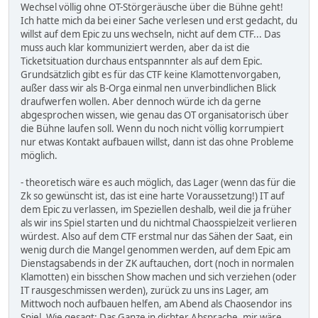
Wechsel völlig ohne OT-Störgeräusche über die Bühne geht!
Ich hatte mich da bei einer Sache verlesen und erst gedacht, du
willst auf dem Epic zu uns wechseln, nicht auf dem CTF... Das
muss auch klar kommuniziert werden, aber da ist die
Ticketsituation durchaus entspannnter als auf dem Epic.
Grundsätzlich gibt es für das CTF keine Klamottenvorgaben,
außer dass wir als B-Orga einmal nen unverbindlichen Blick
draufwerfen wollen. Aber dennoch würde ich da gerne
abgesprochen wissen, wie genau das OT organisatorisch über
die Bühne laufen soll. Wenn du noch nicht völlig korrumpiert
nur etwas Kontakt aufbauen willst, dann ist das ohne Probleme
möglich.
- theoretisch wäre es auch möglich, das Lager (wenn das für die
Zk so gewünscht ist, das ist eine harte Voraussetzung!) IT auf
dem Epic zu verlassen, im Speziellen deshalb, weil die ja früher
als wir ins Spiel starten und du nichtmal Chaosspielzeit verlieren
würdest. Also auf dem CTF erstmal nur das Sähen der Saat, ein
wenig durch die Mangel genommen werden, auf dem Epic am
Dienstagsabends in der ZK auftauchen, dort (noch in normalen
Klamotten) ein bisschen Show machen und sich verziehen (oder
IT rausgeschmissen werden), zurück zu uns ins Lager, am
Mittwoch noch aufbauen helfen, am Abend als Chaosendor ins
Spiel. Wie gesagt: Das Ganze in dichter Absprache, mir wäre