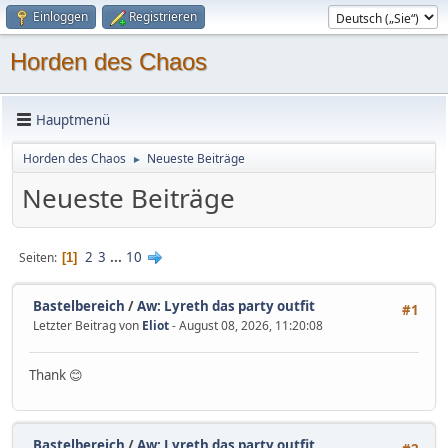
Einloggen
Registrieren
Horden des Chaos
Hauptmenü
Horden des Chaos
Neueste Beiträge
►
Neueste Beiträge
2
3
...
10
Seiten
1
Bastelbereich
/
Aw: Lyreth das party outfit
#1
Letzter Beitrag von
Eliot
- August 08, 2026, 11:20:08
Thank 😊
Bastelbereich
/
Aw: Lyreth das party outfit