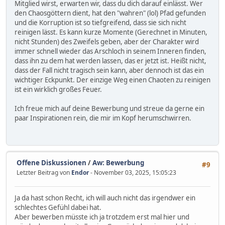
Mitglied wirst, erwarten wir, dass du dich darauf einlässt. Wer
den Chaosgöttern dient, hat den "wahren" (lol) Pfad gefunden
und die Korruption ist so tiefgreifend, dass sie sich nicht
reinigen lässt. Es kann kurze Momente (Gerechnet in Minuten,
nicht Stunden) des Zweifels geben, aber der Charakter wird
immer schnell wieder das Arschloch in seinem Inneren finden,
dass ihn zu dem hat werden lassen, das er jetzt ist. Heißt nicht,
dass der Fall nicht tragisch sein kann, aber dennoch ist das ein
wichtiger Eckpunkt. Der einzige Weg einen Chaoten zu reinigen
ist ein wirklich großes Feuer.
Ich freue mich auf deine Bewerbung und streue da gerne ein
paar Inspirationen rein, die mir im Kopf herumschwirren.
Offene Diskussionen
/
Aw: Bewerbung
#9
Letzter Beitrag von
Endor
- November 03, 2025, 15:05:23
Ja da hast schon Recht, ich will auch nicht das irgendwer ein
schlechtes Gefühl dabei hat.
Aber bewerben müsste ich ja trotzdem erst mal hier und