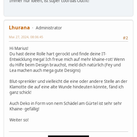
Immer nur ideen, ist super cool das Outfit!
Lhurana
Administrator
Mai 27, 2024, 08:06:45
#2
Hi Marius!
Du hast deine Rolle hart gerockt und finde deine IT-
Entwicklung mega! Ich freue mich auf mehr khaine-rot! Wenn
du Hilfe beim Design brauchst, meld dich natürlich (Fey und
Lea machen auch mega gute Designs)
Blut-sprenkler und vielleicht die eine oder andere Stelle an der
Klamotte die auf eine alte Wunde hindeuten könnte, fänd ich
ganz schick!
Auch Deko in Form von nem Schädel am Gürtel ist sehr sehr
Khaine- gefällig!
Weiter so!