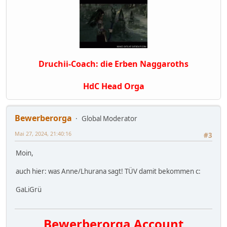
Druchii-Coach: die Erben Naggaroths
HdC Head Orga
Bewerberorga
Global Moderator
Mai 27, 2024, 21:40:16
#3
Moin,
auch hier: was Anne/Lhurana sagt! TÜV damit bekommen c:
GaLiGrü
Bewerberorga Account