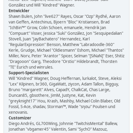
González und Will "Kindred" Wagner.
Entwickler
Shawn Bulen, John "live627" Rayes, Oscar "Ozp" Rydhé, Aaron
van Geffen, Antechinus, Bjoern "Bloc" Kristiansen, Brad
"IchBin™" Grow, Colin Schoen, emanuele, Hendrik Jan
"Compuart" Visser, Jessica "Suki" González, Jon "Sesquipedalian"
Stovell, Juan "JayBachatero" Hernandez, Karl
"RegularExpression" Benson, Matthew "Labradoodle-360"
Kerle, Grudge, Michael "Oldiesmann" Eshom, Michael "Thantos"
Miller, Norv, Peter "Arantor" Spicer, Selman "[SiNaN]" Eser, Shitiz
"Dragooon" Garg, Theodore "Orstio" Hildebrandt, Thorsten
"TE" Eurich und winrules.
Support-Spezialisten
Will "Kindred" Wagner, Doug Heffernan, lurkalot, Steve, Aleksi
"Lex" Kilpinen, br360, GigaWatt, ziycon, Adam Tallon, Bigguy,
Bruno "margarett" Alves, CapadY, ChalkCat, Chas Large,
Duncan85, gbsothere, JimM, Justyne, Kat, Kevin
"greyknight17" Hou, Krash, Mashby, Michael Colin Blaber, Old
Fossil, S-Ace, shadav, Storman™, Wade "sησω" Poulsen und
xenovanis.
Customizer
Diego Andrés, GL700Wing, Johnnie "TwitchisMental" Ballew,
Jonathan "vbgamer45" Valentin, Sami "SychO" Mazouz,