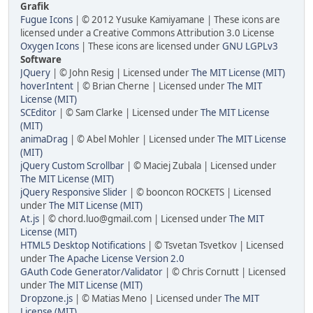
Grafik
Fugue Icons
| © 2012 Yusuke Kamiyamane | These icons are
licensed under a Creative Commons Attribution 3.0 License
Oxygen Icons
| These icons are licensed under
GNU LGPLv3
Software
JQuery
| © John Resig | Licensed under
The MIT License (MIT)
hoverIntent
| © Brian Cherne | Licensed under
The MIT
License (MIT)
SCEditor
| © Sam Clarke | Licensed under
The MIT License
(MIT)
animaDrag
| © Abel Mohler | Licensed under
The MIT License
(MIT)
jQuery Custom Scrollbar
| © Maciej Zubala | Licensed under
The MIT License (MIT)
jQuery Responsive Slider
| © booncon ROCKETS | Licensed
under
The MIT License (MIT)
At.js
| © chord.luo@gmail.com | Licensed under
The MIT
License (MIT)
HTML5 Desktop Notifications
| © Tsvetan Tsvetkov | Licensed
under
The Apache License Version 2.0
GAuth Code Generator/Validator
| © Chris Cornutt | Licensed
under
The MIT License (MIT)
Dropzone.js
| © Matias Meno | Licensed under
The MIT
License (MIT)