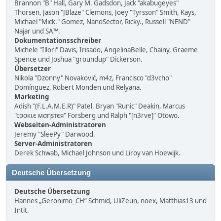
Brannon "B" Hall, Gary M. Gadsdon, Jack "akabugeyes"
Thorsen, Jason "JBlaze" Clemons, Joey "Tyrsson" Smith, Kays,
Michael "Mick." Gomez, NanoSector, Ricky., Russell "NEND"
Najar und SA™.
Dokumentationsschreiber
Michele "Illori" Davis, Irisado, AngelinaBelle, Chainy, Graeme
Spence und Joshua "groundup" Dickerson.
Übersetzer
Nikola "Dzonny" Novaković, m4z, Francisco "d3vcho"
Domínguez, Robert Monden und Relyana.
Marketing
Adish "(F.L.A.M.E.R)" Patel, Bryan "Runic" Deakin, Marcus
"cσσкιє мσηѕтєя" Forsberg und Ralph "[n3rve]" Otowo.
Webseiten-Administratoren
Jeremy "SleePy" Darwood.
Server-Administratoren
Derek Schwab, Michael Johnson und Liroy van Hoewijk.
Deutsche Übersetzung
Deutsche Übersetzung
Hannes „Geronimo_CH“ Schmid, UliZeun, noex, Matthias13 und
Intit.