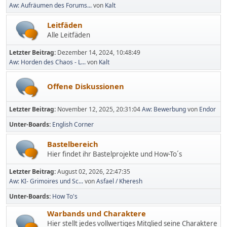
Aw: Aufräumen des Forums...
von
Kalt
Leitfäden
Alle Leitfäden
Letzter Beitrag:
Dezember 14, 2024, 10:48:49
Aw: Horden des Chaos - L...
von
Kalt
Offene Diskussionen
Letzter Beitrag:
November 12, 2025, 20:31:04
Aw: Bewerbung
von
Endor
Unter-Boards
English Corner
Bastelbereich
Hier findet ihr Bastelprojekte und How-To´s
Letzter Beitrag:
August 02, 2026, 22:47:35
Aw: KI- Grimoires und Sc...
von
Asfael / Kheresh
Unter-Boards
How To's
Warbands und Charaktere
Hier stellt jedes vollwertiges Mitglied seine Charaktere