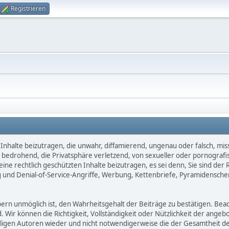
Registrieren
Inhalte beizutragen, die unwahr, diffamierend, ungenau oder falsch, mis
d, bedrohend, die Privatsphäre verletzend, von sexueller oder pornografi
ne rechtlich geschützten Inhalte beizutragen, es sei denn, Sie sind der 
 und Denial-of-Service-Angriffe, Werbung, Kettenbriefe, Pyramidensche
 unmöglich ist, den Wahrheitsgehalt der Beiträge zu bestätigen. Beachte
d. Wir können die Richtigkeit, Vollständigkeit oder Nützlichkeit der ange
eiligen Autoren wieder und nicht notwendigerweise die der Gesamtheit d