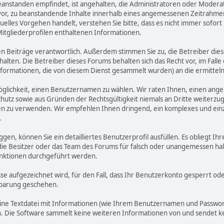
zu beanstanden empfindet, ist angehalten, die Administratoren oder Mod
or, zu beanstandende Inhalte innerhalb eines angemessenen Zeitrahmens 
uelles Vorgehen handelt, verstehen Sie bitte, dass es nicht immer sofort 
Mitgliederprofilen enthaltenen Informationen.
benen Beiträge verantwortlich. Außerdem stimmen Sie zu, die Betreiber 
halten. Die Betreiber dieses Forums behalten sich das Recht vor, im Falle
nformationen, die von diesem Dienst gesammelt wurden) an die ermitt
öglichkeit, einen Benutzernamen zu wählen. Wir raten Ihnen, einen an
hutz sowie aus Gründen der Rechtsgültigkeit niemals an Dritte weiterz
 zu verwenden. Wir empfehlen Ihnen dringend, ein komplexes und einzi
.
ggen, können Sie ein detailliertes Benutzerprofil ausfüllen. Es obliegt
 die Besitzer oder das Team des Forums für falsch oder unangemessen h
nktionen durchgeführt werden.
sse aufgezeichnet wird, für den Fall, dass Ihr Benutzerkonto gesperrt o
inbarung geschehen.
eine Textdatei mit Informationen (wie Ihrem Benutzernamen und Passwort
gen. Die Software sammelt keine weiteren Informationen von und sendet