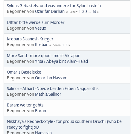
Sylons Gebastels, und was andere für Sylon basteln
Begonnen von
Ozar far Darhan
1
2
3
...
46
Seiten
Ulftan bitte werde zum Mörder
Begonnen von
Vesux
Krebars Slaanesh Krieger
Begonnen von
Krebar
1
2
Seiten
More Sand - more good - more Akrapor
Begonnen von
Yrsa / Abeya bint Alam-Halad
Omar's Bastelecke
Begonnen von
Omar ibn Hassam
Salinor - Atharti-Novize bei den Erben Naggaroths
Begonnen von
Mathis/Salinor
Baran: weiter gehts
Begonnen von
Baran
Nikkhaya's Redneck-Style - for proud southern Druchii (who be
ready to fight) xD
Begonnen von
Hadyirah