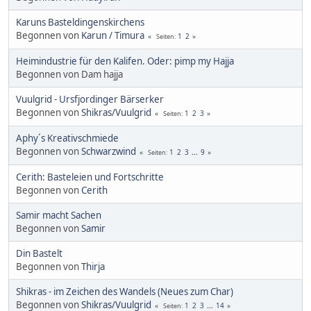
Karuns Basteldingenskirchens
Begonnen von
Karun / Timura
1
2
Seiten
Heimindustrie für den Kalifen. Oder: pimp my Hajja
Begonnen von Dam hajja
Vuulgrid - Ursfjordinger Bärserker
Begonnen von
Shikras/Vuulgrid
1
2
3
Seiten
Aphy´s Kreativschmiede
Begonnen von
Schwarzwind
1
2
3
...
9
Seiten
Cerith: Basteleien und Fortschritte
Begonnen von
Cerith
Samir macht Sachen
Begonnen von
Samir
Din Bastelt
Begonnen von
Thirja
Shikras - im Zeichen des Wandels (Neues zum Char)
Begonnen von
Shikras/Vuulgrid
1
2
3
...
14
Seiten