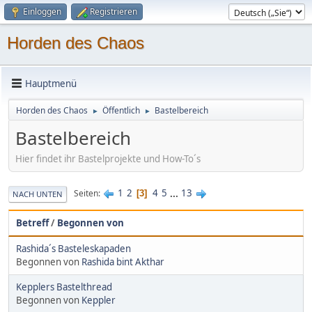
Einloggen
Registrieren
Horden des Chaos
Hauptmenü
Horden des Chaos
Öffentlich
Bastelbereich
►
►
Bastelbereich
Hier findet ihr Bastelprojekte und How-To´s
1
2
4
5
...
13
Seiten
3
NACH UNTEN
Betreff
/
Begonnen von
Rashida´s Basteleskapaden
Begonnen von
Rashida bint Akthar
Kepplers Bastelthread
Begonnen von
Keppler