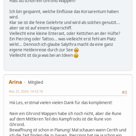
Hast du schon ein Ghrond Wappen?
Ich bin gespannt, welche Einflüsse das Korsarentum haben
wird.
Klar sie ist die feine Gelehrte und wird als solches genutzt...
aber sie ist auf einem Kaperschiff.
Vielleicht eine kleine Enteraxt, oder Kettchen an der Hüfte?
Ein Piercing oder Tattoo... was vielleicht erst fehl am Platz
wirkt... Dennoch ich glaube Salythra macht da eine ganz
eigene Heldenreise durch zur See
Vielleicht ist da ja was bei an Ideen
Arina
Mitglied
Mai 25, 2024, 14:53:18
#2
Hiii Les, erstmal vielen vielen Dank für das kompliment!
Nein ein Ghrond Wappen habe ich noch nicht, aber die Rune
auf dem Mittleren Teil des Kampfrocks ist die Rune von
Ghrond.
Bewaffnung ist schon in Planung! Mal schauen wann Cerith und
ich die Zeit finden die zu bauen. Piercings hat sie ja schon ein