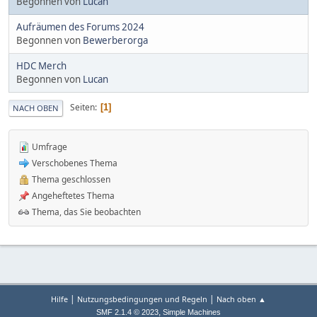
Begonnen von
Lucan
Aufräumen des Forums 2024
Begonnen von
Bewerberorga
HDC Merch
Begonnen von
Lucan
Seiten
1
NACH OBEN
Umfrage
Verschobenes Thema
Thema geschlossen
Angeheftetes Thema
Thema, das Sie beobachten
|
|
Hilfe
Nutzungsbedingungen und Regeln
Nach oben ▲
,
SMF 2.1.4 © 2023
Simple Machines