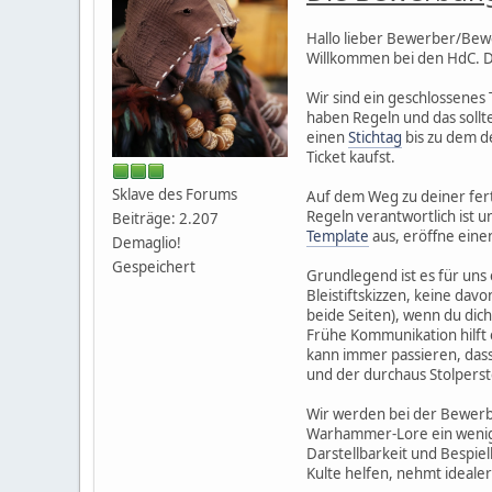
Hallo lieber Bewerber/Bew
Willkommen bei den HdC. Di
Wir sind ein geschlossenes 
haben Regeln und das sollt
einen
Stichtag
bis zu dem de
Ticket kaufst.
Sklave des Forums
Auf dem Weg zu deiner fert
Regeln verantwortlich ist u
Beiträge: 2.207
Template
aus, eröffne einen
Demaglio!
Gespeichert
Grundlegend ist es für uns 
Bleistiftskizzen, keine dav
beide Seiten), wenn du dic
Frühe Kommunikation hilft e
kann immer passieren, dass 
und der durchaus Stolpers
Wir werden bei der Bewerbu
Warhammer-Lore ein wenig g
Darstellbarkeit und Bespie
Kulte helfen, nehmt ideale