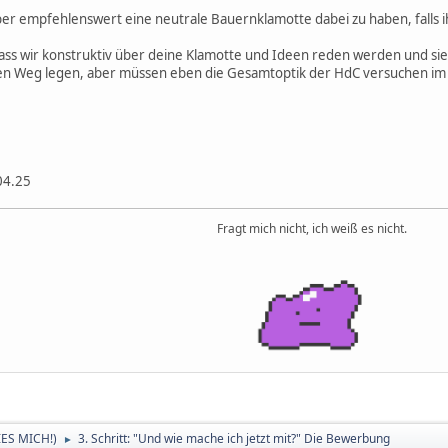
 aber empfehlenswert eine neutrale Bauernklamotte dabei zu haben, falls
 dass wir konstruktiv über deine Klamotte und Ideen reden werden und sieh d
 den Weg legen, aber müssen eben die Gesamtoptik der HdC versuchen im B
04.25
Fragt mich nicht, ich weiß es nicht.
LIES MICH!)
3. Schritt: "Und wie mache ich jetzt mit?" Die Bewerbung
►