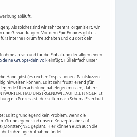
ewerbung abläuft.
). Als solches sind wir sehr zentral organisiert, wir
ten und Gewandungen. Vor dem Epic Empires gibt es
fürs interne Forum freischalten und du dort dein
Aufnahme an sich und für die Einhaltung der allgemeinen
t/deine Gruppe/dein Volk
einfügt. Füll einfach unser
e Hand gibst (es reichen Inspirationen, Paintskizzen,
tig hinweisen können. Es ist sehr frustrierend (für
rundlegende Überarbeitung nahelegen müssen, daher:
NTWORTEN, HAU UNS IRGENDWIE AUF DIE FINGER! Es
bung ein Prozess ist, der selten nach Schema F verläuft
e: Es ist grundlegend kein Problem, wenn die
en. Grundlegend sind unsere Konzepte aber auf
ls (Monster-)NSC geplant. Hier können euch auch die
 ihr frühzeitige Aufnahme findet.