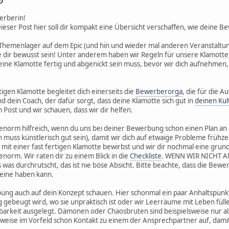
erberin!
eser Post hier soll dir kompakt eine Übersicht verschaffen, wie deine B
Themenlager auf dem Epic (und hin und wieder mal anderen Veranstaltungen
e dir bewusst sein! Unter anderem haben wir Regeln für unsere Klamot
ine Klamotte fertig und abgenickt sein muss, bevor wir dich aufnehmen, 
igen Klamotte begleitet dich einerseits die
Bewerberorga
, die für die 
nd dein Coach, der dafür sorgt, dass deine Klamotte sich gut in
deinen Kul
 Post und wir schauen, dass wir dir helfen.
enorm hilfreich, wenn du uns bei deiner Bewerbung schon einen Plan an di
on muss künstlerisch gut sein), damit wir dich auf etwaige Probleme frühzei
h mit einer fast fertigen Klamotte bewirbst und wir dir nochmal eine g
norm. Wir raten dir zu einem Blick in die
Checkliste
. WENN WIR NICHT A
was durchrutscht, das ist nie böse Absicht. Bitte beachte, dass die Bewer
teine haben kann.
ng auch auf dein Konzept schauen. Hier schonmal ein paar Anhaltspunkt
ebeugt wird, wo sie unpraktisch ist oder wir Leerräume mit Leben füll
lbarkeit ausgelegt. Dämonen oder Chaosbruten sind beispielsweise nur a
rweise im Vorfeld schon Kontakt zu einem der Ansprechpartner auf, damit