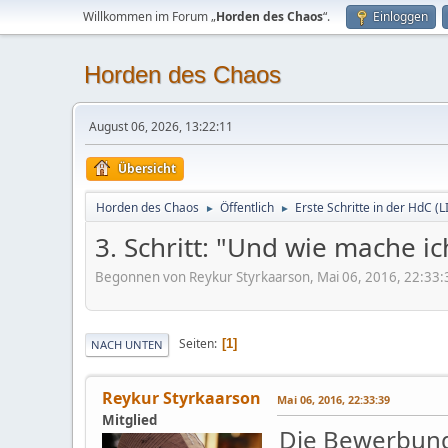
Willkommen im Forum „
Horden des Chaos
“.
Einloggen
Horden des Chaos
August 06, 2026, 13:22:11
Übersicht
Horden des Chaos
Öffentlich
Erste Schritte in der HdC (
►
►
3. Schritt: "Und wie mache i
Begonnen von Reykur Styrkaarson, Mai 06, 2016, 22:33:
Seiten
1
NACH UNTEN
Reykur Styrkaarson
Mai 06, 2016, 22:33:39
Mitglied
Die Bewerbun