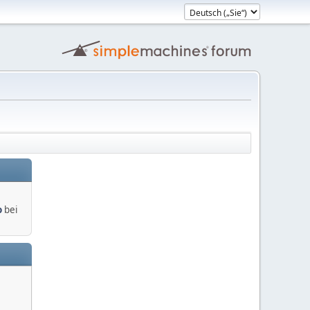
o
bei