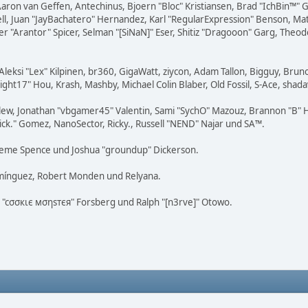
Aaron van Geffen, Antechinus, Bjoern "Bloc" Kristiansen, Brad "IchBin™"
tovell, Juan "JayBachatero" Hernandez, Karl "RegularExpression" Benson, 
er "Arantor" Spicer, Selman "[SiNaN]" Eser, Shitiz "Dragooon" Garg, Theod
Aleksi "Lex" Kilpinen, br360, GigaWatt, ziycon, Adam Tallon, Bigguy, Brun
ight17" Hou, Krash, Mashby, Michael Colin Blaber, Old Fossil, S-Ace, sh
lew, Jonathan "vbgamer45" Valentin, Sami "SychO" Mazouz, Brannon "B" H
Mick." Gomez, NanoSector, Ricky., Russell "NEND" Najar und SA™.
 Graeme Spence und Joshua "groundup" Dickerson.
omínguez, Robert Monden und Relyana.
us "cσσкιє мσηѕтєя" Forsberg und Ralph "[n3rve]" Otowo.