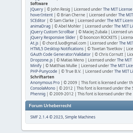
Software
JQuery
| © John Resig | Licensed under
The MIT License
hoverIntent
| © Brian Cherne | Licensed under
The MIT
SCEditor
| © Sam Clarke | Licensed under
The MIT Licen
animaDrag
| © Abel Mohler | Licensed under
The MIT Li
jQuery Custom Scrollbar
| © Maciej Zubala | Licensed u
jQuery Responsive Slider
| © booncon ROCKETS | Licen
At.js
| © chord.luo@gmail.com | Licensed under
The MIT
HTML5 Desktop Notifications
| © Tsvetan Tsvetkov | Li
GAuth Code Generator/Validator
| © Chris Cornutt | L
Dropzone.js
| © Matias Meno | Licensed under
The MIT 
Minify
| © Matthias Mullie | Licensed under
The MIT Lice
PHP-Punycode
| © True B.V. | Licensed under
The MIT L
Schriftarten
Anonymous Pro
| © 2009 | This font is licensed under t
ConsolaMono
| © 2012 | This font is licensed under the
Phennig
| © 2009-2012 | This font is licensed under the
Forum Urheberrecht
SMF 2.1.4 © 2023
,
Simple Machines