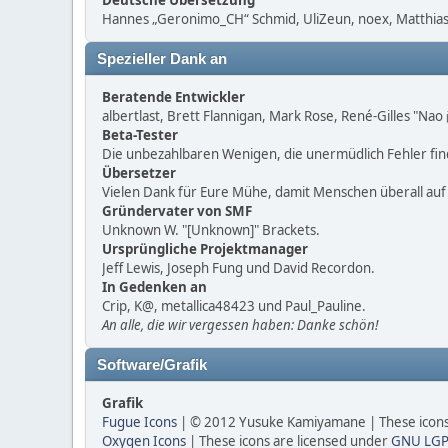
Deutsche Übersetzung
Hannes „Geronimo_CH“ Schmid, UliZeun, noex, Matthias1
Spezieller Dank an
Beratende Entwickler
albertlast, Brett Flannigan, Mark Rose, René-Gilles "Na
Beta-Tester
Die unbezahlbaren Wenigen, die unermüdlich Fehler fi
Übersetzer
Vielen Dank für Eure Mühe, damit Menschen überall au
Gründervater von SMF
Unknown W. "[Unknown]" Brackets.
Ursprüngliche Projektmanager
Jeff Lewis, Joseph Fung und David Recordon.
In Gedenken an
Crip, K@, metallica48423 und Paul_Pauline.
An alle, die wir vergessen haben: Danke schön!
Software/Grafik
Grafik
Fugue Icons
| © 2012 Yusuke Kamiyamane | These icons 
Oxygen Icons
| These icons are licensed under
GNU LGP