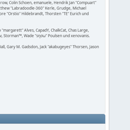
 Grow, Colin Schoen, emanuele, Hendrik Jan "Compuart"
Matthew "Labradoodle-360" Kerle, Grudge, Michael
ore "Orstio" Hildebrandt, Thorsten "TE" Eurich und
o "margarett" Alves, CapadY, ChalkCat, Chas Large,
adav, Storman™, Wade "sησω" Poulsen und xenovanis.
all, Gary M. Gadsdon, Jack "akabugeyes" Thorsen, Jason