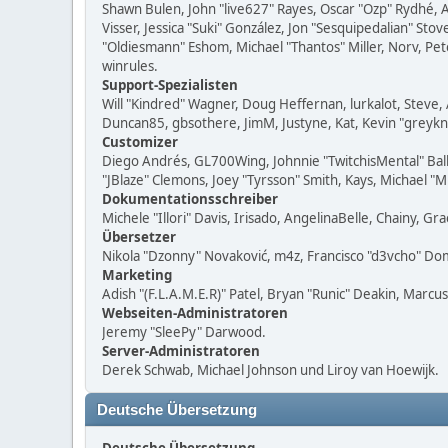
Shawn Bulen, John "live627" Rayes, Oscar "Ozp" Rydhé, 
Visser, Jessica "Suki" González, Jon "Sesquipedalian" S
"Oldiesmann" Eshom, Michael "Thantos" Miller, Norv, Pet
winrules.
Support-Spezialisten
Will "Kindred" Wagner, Doug Heffernan, lurkalot, Steve, 
Duncan85, gbsothere, JimM, Justyne, Kat, Kevin "greykn
Customizer
Diego Andrés, GL700Wing, Johnnie "TwitchisMental" Bal
"JBlaze" Clemons, Joey "Tyrsson" Smith, Kays, Michael "
Dokumentationsschreiber
Michele "Illori" Davis, Irisado, AngelinaBelle, Chainy,
Übersetzer
Nikola "Dzonny" Novaković, m4z, Francisco "d3vcho" D
Marketing
Adish "(F.L.A.M.E.R)" Patel, Bryan "Runic" Deakin, Marc
Webseiten-Administratoren
Jeremy "SleePy" Darwood.
Server-Administratoren
Derek Schwab, Michael Johnson und Liroy van Hoewijk.
Deutsche Übersetzung