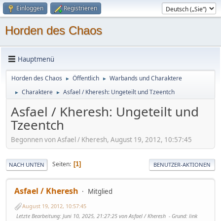
Einloggen
Registrieren
Horden des Chaos
Hauptmenü
Horden des Chaos
Öffentlich
Warbands und Charaktere
►
►
Charaktere
Asfael / Kheresh: Ungeteilt und Tzeentch
►
►
Asfael / Kheresh: Ungeteilt und
Tzeentch
Begonnen von Asfael / Kheresh, August 19, 2012, 10:57:45
Seiten
1
NACH UNTEN
BENUTZER-AKTIONEN
Asfael / Kheresh
Mitglied
August 19, 2012, 10:57:45
Letzte Bearbeitung
: Juni 10, 2025, 21:27:25 von Asfael / Kheresh
Grund
: link