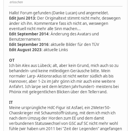
erloschen
Hallo! Forum gefunden (Danke Lucan) und angemeldet.
Edit Juni 2013:
Der Originaltext stimmt nicht mehr, deswegen
änder ich ihn. Kommentare fass ich nicht an, weswegen
eventuell nicht mehr alle Sinn machen...
Edit September 2014
: Änderung des Avatars und
Benutzernamens
Edit September 2016
: aktuelle Bilder für den TÜV
Edit August 2023
: aktuelle Links
OT
Ich bin Alex aus Lübeck; alt, aber kein Grund, mich auch so zu
behandeln- und keine mitleidigen Geräusche bitte. Mein
normaler Larp- Aktionsradius ist nicht weiter südlich als bis
Hannover, aber 1-2x im Jahr gönn ich mir auch eine weitere
Anfahrt. Ich larpe seit dem letzten Jahrhundert- meistens bei
Phönix mit gelegentlichen Blicken über den Tellerrand.
IT
Meine ursprüngliche HdC-Figur ist Asfael, ein 2Meter50-
Chaoskrieger mit Schaumstoffrüstung, mit dem ich mich ich
nach dem Umzug der Horden zum EE und dem damit
verbundenen Statuswechsel von GSC auf SC nicht mehr wohl
fühle (wir haben um 2011 bei "Zeit der Legenden" angefangen