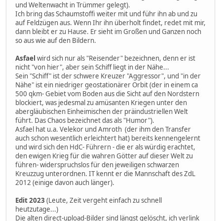
und Weltenwacht in Trümmer gelegt).
Ich bring das Schaumstoffi weiter mit und führ ihn ab und zu
auf Feldzügen aus. Wenn Ihr ihn überholt findet, redet mit mir,
dann bleibt er zu Hause. Er sieht im Großen und Ganzen noch
so aus wie auf den Bildern.
Asfael
wird sich nur als "Reisender" bezeichnen, denn er ist
nicht "von hier", aber sein Schiff liegt in der Nähe...
Sein "Schiff" ist der schwere Kreuzer "Aggressor", und "in der
Nähe" ist ein niedriger geostationärer Orbit (der in einem ca
500 qkm- Gebiet vom Boden aus die Sicht auf den Nordstern
blockiert, was jedesmal zu amüsanten Kriegen unter den
abergläubischen Einheimischen der präindustriellen Welt
führt. Das Chaos bezeichnet das als "Humor").
Asfael hat u.a. Velekor und Amroth (der ihm den Transfer
auch schon wesentlich erleichtert hat) bereits kennengelernt
und wird sich den HdC- Führern - die er als würdig erachtet,
den ewigen Krieg für die wahren Götter auf dieser Welt zu
führen- widerspruchslos für den jeweiligen schwarzen
Kreuzzug unterordnen. IT kennt er die Mannschaft des ZdL
2012 (einige davon auch länger).
Edit 2023
(Leute, Zeit vergeht einfach zu schnell
heutzutage...)
Die alten direct-upload-Bilder sind längst gelöscht, ich verlink