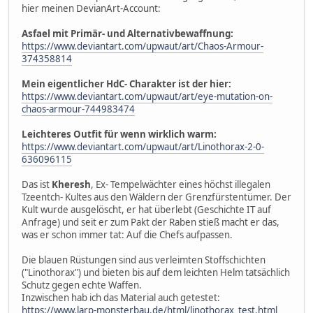
hier meinen DevianArt-Account:
Asfael mit Primär- und Alternativbewaffnung:
https://www.deviantart.com/upwaut/art/Chaos-Armour-
374358814
Mein eigentlicher HdC- Charakter ist der hier:
https://www.deviantart.com/upwaut/art/eye-mutation-on-
chaos-armour-744983474
Leichteres Outfit für wenn wirklich warm:
https://www.deviantart.com/upwaut/art/Linothorax-2-0-
636096115
Das ist
Kheresh
, Ex- Tempelwächter eines höchst illegalen
Tzeentch- Kultes aus den Wäldern der Grenzfürstentümer. Der
Kult wurde ausgelöscht, er hat überlebt (Geschichte IT auf
Anfrage) und seit er zum Pakt der Raben stieß macht er das,
was er schon immer tat: Auf die Chefs aufpassen.
Die blauen Rüstungen sind aus verleimten Stoffschichten
("Linothorax") und bieten bis auf dem leichten Helm tatsächlich
Schutz gegen echte Waffen.
Inzwischen hab ich das Material auch getestet:
https://www.larp-monsterbau.de/html/linothorax_test.html