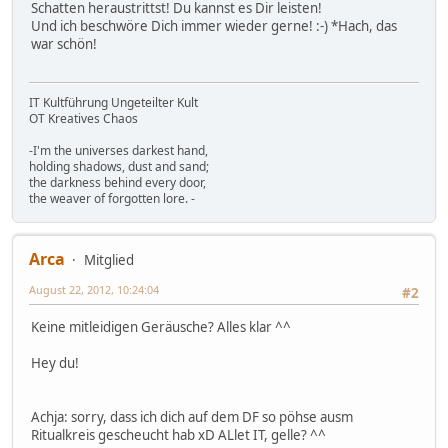
Schatten heraustrittst! Du kannst es Dir leisten!
Und ich beschwöre Dich immer wieder gerne! :-) *Hach, das
war schön!
IT Kultführung Ungeteilter Kult
OT Kreatives Chaos
-I'm the universes darkest hand,
holding shadows, dust and sand;
the darkness behind every door,
the weaver of forgotten lore. -
Arca
Mitglied
August 22, 2012, 10:24:04
#2
Keine mitleidigen Geräusche? Alles klar ^^
Hey du!
Achja: sorry, dass ich dich auf dem DF so pöhse ausm
Ritualkreis gescheucht hab xD ALlet IT, gelle? ^^