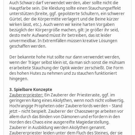
Auch Schwarz darf verwendet werden, aber sollte nicht die
Hauptfarbe sein. Die Kleidung sollte einen Stauchungseffekt
unterstützen (breite, ggf. gepolsterte Schultern, ein schwerer
Gürtel, der die Körpermitte verlagert und die Beine kürzer
wirken lässt, etc.). Auch wenn wir keine harten Vorgaben
bezüglich der Körpergröße machen, gilt: Je größer ihr seid,
desto mehr Aufwand müsst ihr betreiben, das ist leider
unvermeidbar. In Extremfällen müssen kreative Lösungen
geschaffen werden.
Der bekannte hohe Hut sollte nur dann verwendet werden,
wenn der Träger selbst klein ist, da man sich sonst die mühsam
erarbeitete Stauchung der Optik wieder zerschießt. Die Form
des hohen Hutes zu nehmen und zu stauchen funktioniert
hingegen.
3. Spielbare Konzepte
Zaubererpriester:
Ein Zauberer der Priesteraste, ggf. im
geringeren Rang eines Akolythen, wenn noch nicht vollwertig.
Hochrangige Propheten oder Zaubererlords werden – Stand
jetzt – nicht bespielt. Zauberer der Chaoszwerge arbeiten vor
allem durch das Binden von Dämonen und erfordern in den
Horden des Chaos eine ausgereifte Magiedarstellung.
Zauberer in Ausbildung werden Akolythen genannt.
Zaubererpriester leiden unter dem Fluch des Steines, der sie