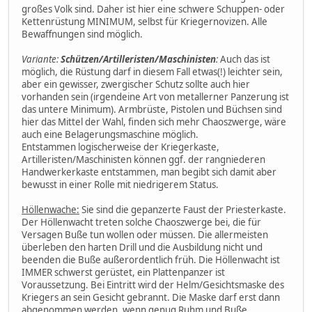
großes Volk sind. Daher ist hier eine schwere Schuppen- oder
Kettenrüstung MINIMUM, selbst für Kriegernovizen. Alle
Bewaffnungen sind möglich.
Variante:
Schützen/Artilleristen/Maschinisten
:
Auch das ist
möglich, die Rüstung darf in diesem Fall etwas(!) leichter sein,
aber ein gewisser, zwergischer Schutz sollte auch hier
vorhanden sein (irgendeine Art von metallerner Panzerung ist
das untere Minimum). Armbrüste, Pistolen und Büchsen sind
hier das Mittel der Wahl, finden sich mehr Chaoszwerge, wäre
auch eine Belagerungsmaschine möglich.
Entstammen logischerweise der Kriegerkaste,
Artilleristen/Maschinisten können ggf. der rangniederen
Handwerkerkaste entstammen, man begibt sich damit aber
bewusst in einer Rolle mit niedrigerem Status.
Höllenwache:
Sie sind die gepanzerte Faust der Priesterkaste.
Der Höllenwacht treten solche Chaoszwerge bei, die für
Versagen Buße tun wollen oder müssen. Die allermeisten
überleben den harten Drill und die Ausbildung nicht und
beenden die Buße außerordentlich früh. Die Höllenwacht ist
IMMER schwerst gerüstet, ein Plattenpanzer ist
Voraussetzung. Bei Eintritt wird der Helm/Gesichtsmaske des
Kriegers an sein Gesicht gebrannt. Die Maske darf erst dann
abgenommen werden, wenn genug Ruhm und Buße