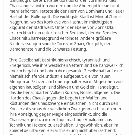
Uzkulak gründeten. Als sie dort durch den Vormarsch des
Chaos abgeschnitten wurden und die Ahnengötter sie nicht
mehr erhörten, rettete sie der Herr von Dominanz und Feuer:
Hashut der Bullengott. Die wichtigste Stadt ist Mingol Zharr-
Naggrund, wo das Konklave von Hashut im mächtigsten
Ziggurat der Stadt weilt. Unter der Ebene von Zorn Uzkul
erstreckt sich ein unterirdischer Seekanal, der die See des
Chaos mit Zharr-Naggrund verbindet. Andere größere
Niederlassungen sind die Tore von Zharr, Gorgoth, der
Dämonenstein und die Schwarze Festung.
Ihre Gesellschaft ist strikt hierarchisch, tyrannisch und
kriegerisch. Wie ihre westlichen Vettern sind sie handwerklich
enorm begabt und haben ihre gesamte Gesellschaft auf eine
niemals schlafende Industrie aufgebaut, die von rauen
Mengen an Sklaven am Leben gehalten wird. Abgesehen von
eigenen Raubzügen, sind Sklaven und Gold ein Handelsgut,
das die benachbarten Völker (Kurgan, Norse, allgemein: Die
Horden des Chaos) gegen die begehrten Waffen und
Rüstungen der Chaoszwerge eintauschen. Nicht durch den
Konservativismus der westlichen Zwergenmaschinisten oder
ihre Abneigung gegen Magie eingeschränkt, sind die
Chaoszwerge dazu in der Lage mächtige Amalgame aus
Technik und Hexerei zu erschaffen. Ungewöhnlich, aber im
Spiegel der starken Hierarchisierung nicht überraschend: