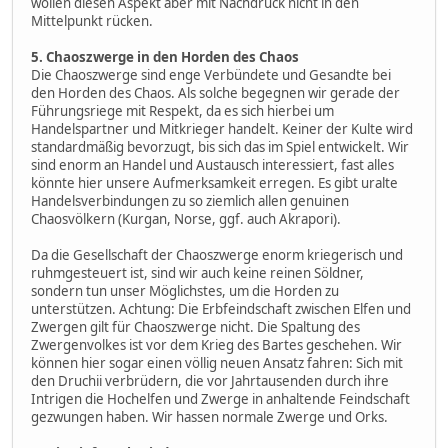
wollen diesen Aspekt aber mit Nachdruck nicht in den
Mittelpunkt rücken.
5. Chaoszwerge in den Horden des Chaos
Die Chaoszwerge sind enge Verbündete und Gesandte bei
den Horden des Chaos. Als solche begegnen wir gerade der
Führungsriege mit Respekt, da es sich hierbei um
Handelspartner und Mitkrieger handelt. Keiner der Kulte wird
standardmäßig bevorzugt, bis sich das im Spiel entwickelt. Wir
sind enorm an Handel und Austausch interessiert, fast alles
könnte hier unsere Aufmerksamkeit erregen. Es gibt uralte
Handelsverbindungen zu so ziemlich allen genuinen
Chaosvölkern (Kurgan, Norse, ggf. auch Akrapori).
Da die Gesellschaft der Chaoszwerge enorm kriegerisch und
ruhmgesteuert ist, sind wir auch keine reinen Söldner,
sondern tun unser Möglichstes, um die Horden zu
unterstützen. Achtung: Die Erbfeindschaft zwischen Elfen und
Zwergen gilt für Chaoszwerge nicht. Die Spaltung des
Zwergenvolkes ist vor dem Krieg des Bartes geschehen. Wir
können hier sogar einen völlig neuen Ansatz fahren: Sich mit
den Druchii verbrüdern, die vor Jahrtausenden durch ihre
Intrigen die Hochelfen und Zwerge in anhaltende Feindschaft
gezwungen haben. Wir hassen normale Zwerge und Orks.