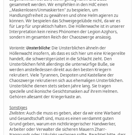
gesammelt werden. Wir empfehlen in den HdC einen
,,Maskenlosen/Unmaskierten" zu bespielen, um
Handlungsfreiheit zu gewähren und ohne Helm agieren zu
können. Wir bespielen das Schweigegelübde nicht, da wir es
für Larp für unpraktisch halten. Die Höllenwache ist in unserer
Interpretation kein reines Phönomen der Legion Azghors,
sondern im gesamten Reich der Chaoszwerge ansässig.
Variante:
Unsterbliche
:
Die Unsterblichen ähneln der
Höllenwacht insofern, als dass es sich hier um eine Kriegerelite
handelt, die schwerstgerüstet in die Schlacht zieht. Den
Unsterblichen fehlt allerdings die unterwürfige Buße, sie
werden anstelledessen direkt aus den besten Kriegern
rekrutiert. Viele Tyrannen, Despoten und Kastellane der
Chaoszwerge rekrutieren sich aus ehemaligen Unsterblichen.
Unsterbliche dienen stets sieben Jahre lang. Sie tragen
spezielle und ikonische Gesichtsmasken auf ihrem Helmen.
Gehören allesamt der Kriegerkaste an.
Sonstiges
Zivilisten:
Auch die muss es geben, aber da wir eine Warband
und Gesandtschaft sind, muss es einen verdammt guten
Grund geben, warum ein nichtkriegerischer Handwerker,
Arbeiter oder Verwalter die sicheren Mauern Zharr-
Naggrunds oder Uzkulaks verlassen sollte. Beachtet bitte, dass