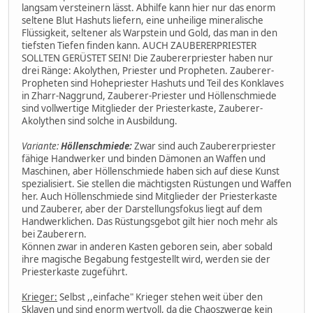
langsam versteinern lässt. Abhilfe kann hier nur das enorm
seltene Blut Hashuts liefern, eine unheilige mineralische
Flüssigkeit, seltener als Warpstein und Gold, das man in den
tiefsten Tiefen finden kann. AUCH ZAUBERERPRIESTER
SOLLTEN GERÜSTET SEIN! Die Zaubererpriester haben nur
drei Ränge: Akolythen, Priester und Propheten. Zauberer-
Propheten sind Hohepriester Hashuts und Teil des Konklaves
in Zharr-Naggrund, Zauberer-Priester und Höllenschmiede
sind vollwertige Mitglieder der Priesterkaste, Zauberer-
Akolythen sind solche in Ausbildung.
Variante:
Höllenschmiede:
Zwar sind auch Zaubererpriester
fähige Handwerker und binden Dämonen an Waffen und
Maschinen, aber Höllenschmiede haben sich auf diese Kunst
spezialisiert. Sie stellen die mächtigsten Rüstungen und Waffen
her. Auch Höllenschmiede sind Mitglieder der Priesterkaste
und Zauberer, aber der Darstellungsfokus liegt auf dem
Handwerklichen. Das Rüstungsgebot gilt hier noch mehr als
bei Zauberern.
Können zwar in anderen Kasten geboren sein, aber sobald
ihre magische Begabung festgestellt wird, werden sie der
Priesterkaste zugeführt.
Krieger:
Selbst ,,einfache" Krieger stehen weit über den
Sklaven und sind enorm wertvoll, da die Chaoszwerge kein