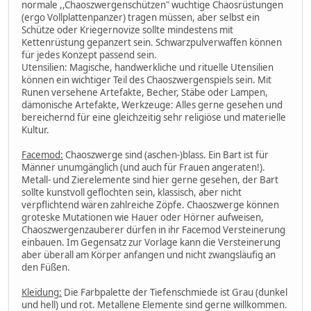
normale ,,Chaoszwergenschützen" wuchtige Chaosrüstungen
(ergo Vollplattenpanzer) tragen müssen, aber selbst ein
Schütze oder Kriegernovize sollte mindestens mit
Kettenrüstung gepanzert sein. Schwarzpulverwaffen können
für jedes Konzept passend sein.
Utensilien: Magische, handwerkliche und rituelle Utensilien
können ein wichtiger Teil des Chaoszwergenspiels sein. Mit
Runen versehene Artefakte, Becher, Stäbe oder Lampen,
dämonische Artefakte, Werkzeuge: Alles gerne gesehen und
bereichernd für eine gleichzeitig sehr religiöse und materielle
Kultur.
Facemod:
Chaoszwerge sind (aschen-)blass. Ein Bart ist für
Männer unumgänglich (und auch für Frauen angeraten!).
Metall- und Zierelemente sind hier gerne gesehen, der Bart
sollte kunstvoll geflochten sein, klassisch, aber nicht
verpflichtend wären zahlreiche Zöpfe. Chaoszwerge können
groteske Mutationen wie Hauer oder Hörner aufweisen,
Chaoszwergenzauberer dürfen in ihr Facemod Versteinerung
einbauen. Im Gegensatz zur Vorlage kann die Versteinerung
aber überall am Körper anfangen und nicht zwangsläufig an
den Füßen.
Kleidung:
Die Farbpalette der Tiefenschmiede ist Grau (dunkel
und hell) und rot. Metallene Elemente sind gerne willkommen.