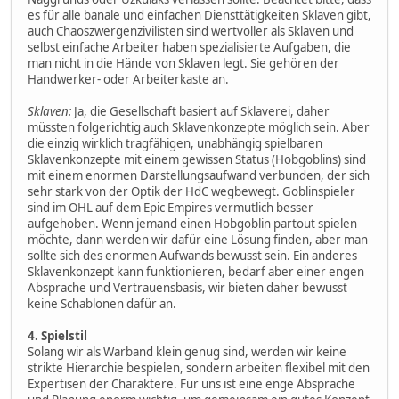
es für alle banale und einfachen Diensttätigkeiten Sklaven gibt,
auch Chaoszwergenzivilisten sind wertvoller als Sklaven und
selbst einfache Arbeiter haben spezialisierte Aufgaben, die
man nicht in die Hände von Sklaven legt. Sie gehören der
Handwerker- oder Arbeiterkaste an.
Sklaven:
Ja, die Gesellschaft basiert auf Sklaverei, daher
müssten folgerichtig auch Sklavenkonzepte möglich sein. Aber
die einzig wirklich tragfähigen, unabhängig spielbaren
Sklavenkonzepte mit einem gewissen Status (Hobgoblins) sind
mit einem enormen Darstellungsaufwand verbunden, der sich
sehr stark von der Optik der HdC wegbewegt. Goblinspieler
sind im OHL auf dem Epic Empires vermutlich besser
aufgehoben. Wenn jemand einen Hobgoblin partout spielen
möchte, dann werden wir dafür eine Lösung finden, aber man
sollte sich des enormen Aufwands bewusst sein. Ein anderes
Sklavenkonzept kann funktionieren, bedarf aber einer engen
Absprache und Vertrauensbasis, wir bieten daher bewusst
keine Schablonen dafür an.
4. Spielstil
Solang wir als Warband klein genug sind, werden wir keine
strikte Hierarchie bespielen, sondern arbeiten flexibel mit den
Expertisen der Charaktere. Für uns ist eine enge Absprache