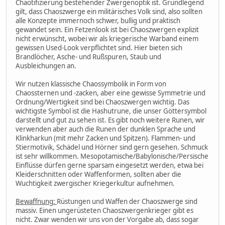
Chaotifizierung bestehender Zwergenoptik ist. Grundlegend
gilt, dass Chaoszwerge ein militärisches Volk sind, also sollten
alle Konzepte immernoch schwer, bullig und praktisch
gewandet sein. Ein Fetzenlook ist bei Chaoszwergen explizit
nicht erwünscht, wobei wir als kriegerische Warband einem
gewissen Used-Look verpflichtet sind. Hier bieten sich
Brandlöcher, Asche- und Rußspuren, Staub und
Ausbleichungen an.
Wir nutzen klassische Chaossymbolik in Form von
Chaossternen und -zacken, aber eine gewisse Symmetrie und
Ordnung/Wertigkeit sind bei Chaoszwergen wichtig. Das
wichtigste Symbol ist die Hashutrune, die unser Göttersymbol
darstellt und gut zu sehen ist. Es gibt noch weitere Runen, wir
verwenden aber auch die Runen der dunklen Sprache und
Klinkharkun (mit mehr Zacken und Spitzen). Flammen- und
Stiermotivik, Schädel und Hörner sind gern gesehen. Schmuck
ist sehr willkommen. Mesopotamische/Babylonische/Persische
Einflüsse dürfen gerne sparsam eingesetzt werden, etwa bei
Kleiderschnitten oder Waffenformen, sollten aber die
Wuchtigkeit zwergischer Kriegerkultur aufnehmen.
Bewaffnung:
Rüstungen und Waffen der Chaoszwerge sind
massiv. Einen ungerüsteten Chaoszwergenkrieger gibt es
nicht. Zwar wenden wir uns von der Vorgabe ab, dass sogar