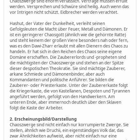
Chaoszwerge sind enorm verlässlich. Verträge müssen erfüllt
werden. Versprechen und Schwüre sind heilig. Auch wenn das
vor Intrigen nicht schützt. Eidbrecher werden verachtet.
Hashut, der Vater der Dunkelheit, verleiht seinen
Gefolgsleuten die Macht über Feuer, Metall und Dämonen. Er
ist ein geringerer Chaosgott (ähnlich wie die gehörnte Ratte)
und steht keinem der großen Viere besonders nah oder fern,
was es den Dawi-Zharr erlaubt mit allen Dienern des Chaos zu
handeln. Er hat sich in den Reichen des Chaos seine eigene
Domäne erschaffen. Die Zaubererlords und -propheten sind
die mächtigsten der Chaoszwerge und stehen an der Spitze
dieser despotischen Theokratie. Sie sind mächtige Zauberer,
arkane Schmiede und Dämonenbinder, aber auch
Kommandanten und politische Anführer. Sie bilden die
Zauberer- oder Priesterkaste. Unter der Zaubererkaste folgt
die Kriegerkaste, die von Kastellanen, Despoten und Tyrannen
angeführt werden, gefolgt von den Handwerkern. Am
unteren Ende, aber immernoch deutlich über den Sklaven
folgt die Kaste der Arbeiter.
2. Erscheinungsbild/Darstellung
Chaoszwerge sind nicht einfach nur korrumpierte Zwerge. Sie
stellen, ähnlich wie Druchii, ein eigenständiges Volk dar, das
zwar Ähnlichkeiten aufweist, aber nicht einfach nur eine