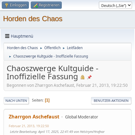
Einloggen
Registrieren
Horden des Chaos
Hauptmenü
Horden des Chaos
Öffentlich
Leitfäden
►
►
Chaoszwerge Kultguide - Inoffizielle Fassung
►
Chaoszwerge Kultguide -
Inoffizielle Fassung
Begonnen von Zharrgon Aschefaust, Februar 21, 2013, 19:22:50
Seiten
1
NACH UNTEN
BENUTZER-AKTIONEN
Zharrgon Aschefaust
Global Moderator
Februar 21, 2013, 19:22:50
Letzte Bearbeitung
: April 17, 2025, 22:41:49 von Helstrym/Hrafnar