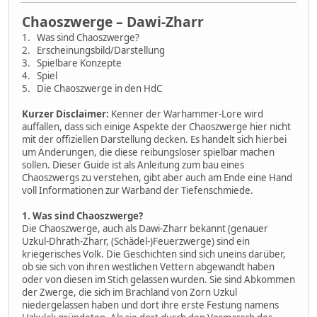
Chaoszwerge – Dawi-Zharr
1. Was sind Chaoszwerge?
2. Erscheinungsbild/Darstellung
3. Spielbare Konzepte
4. Spiel
5. Die Chaoszwerge in den HdC
Kurzer Disclaimer:
Kenner der Warhammer-Lore wird
auffallen, dass sich einige Aspekte der Chaoszwerge hier nicht
mit der offiziellen Darstellung decken. Es handelt sich hierbei
um Änderungen, die diese reibungsloser spielbar machen
sollen. Dieser Guide ist als Anleitung zum bau eines
Chaoszwergs zu verstehen, gibt aber auch am Ende eine Hand
voll Informationen zur Warband der Tiefenschmiede.
1. Was sind Chaoszwerge?
Die Chaoszwerge, auch als Dawi-Zharr bekannt (genauer
Uzkul-Dhrath-Zharr, (Schädel-)Feuerzwerge) sind ein
kriegerisches Volk. Die Geschichten sind sich uneins darüber,
ob sie sich von ihren westlichen Vettern abgewandt haben
oder von diesen im Stich gelassen wurden. Sie sind Abkommen
der Zwerge, die sich im Brachland von Zorn Uzkul
niedergelassen haben und dort ihre erste Festung namens