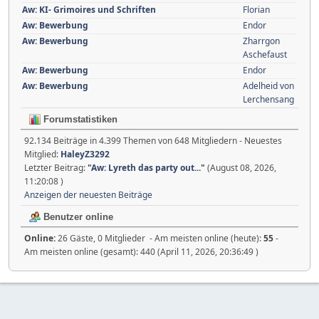
Aw: KI- Grimoires und Schriften
Florian
Aw: Bewerbung
Endor
Aw: Bewerbung
Zharrgon
Aschefaust
Aw: Bewerbung
Endor
Aw: Bewerbung
Adelheid von
Lerchensang
Forumstatistiken
92.134 Beiträge in 4.399 Themen von 648 Mitgliedern - Neuestes
Mitglied:
HaleyZ3292
Letzter Beitrag:
"
Aw: Lyreth das party out...
"
(August 08, 2026,
11:20:08 )
Anzeigen der neuesten Beiträge
Benutzer online
Online:
26 Gäste, 0 Mitglieder - Am meisten online (heute):
55
-
Am meisten online (gesamt): 440 (April 11, 2026, 20:36:49 )