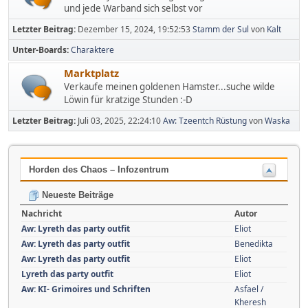
und jede Warband sich selbst vor
Letzter Beitrag:
Dezember 15, 2024, 19:52:53
Stamm der Sul
von
Kalt
Unter-Boards
Charaktere
Marktplatz
Verkaufe meinen goldenen Hamster...suche wilde
Löwin für kratzige Stunden :-D
Letzter Beitrag:
Juli 03, 2025, 22:24:10
Aw: Tzeentch Rüstung
von
Waska
Horden des Chaos – Infozentrum
Neueste Beiträge
Nachricht
Autor
Aw: Lyreth das party outfit
Eliot
Aw: Lyreth das party outfit
Benedikta
Aw: Lyreth das party outfit
Eliot
Lyreth das party outfit
Eliot
Aw: KI- Grimoires und Schriften
Asfael /
Kheresh