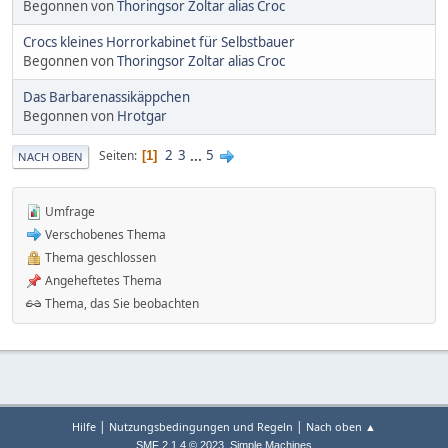
Begonnen von
Thoringsor Zoltar alias Croc
Crocs kleines Horrorkabinet für Selbstbauer
Begonnen von
Thoringsor Zoltar alias Croc
Das Barbarenassikäppchen
Begonnen von
Hrotgar
2
3
...
5
Seiten
1
NACH OBEN
Umfrage
Verschobenes Thema
Thema geschlossen
Angeheftetes Thema
Thema, das Sie beobachten
|
|
Hilfe
Nutzungsbedingungen und Regeln
Nach oben ▲
,
SMF 2.1.4 © 2023
Simple Machines