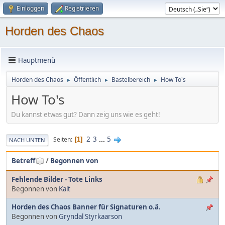
Einloggen
Registrieren
Horden des Chaos
Hauptmenü
Horden des Chaos
Öffentlich
Bastelbereich
How To's
►
►
►
How To's
Du kannst etwas gut? Dann zeig uns wie es geht!
2
3
...
5
Seiten
1
NACH UNTEN
Betreff
/
Begonnen von
Fehlende Bilder - Tote Links
Begonnen von
Kalt
Horden des Chaos Banner für Signaturen o.ä.
Begonnen von
Gryndal Styrkaarson